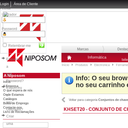
Login
Área de Cliente
Fechar
Utilizador
Password
Relembrar-me
Marcas
Desta
Informática
Esqueceu
tel
Início
Produtos
Electronica
Ferrame
a
sua
A Niposom
Info
: O seu brow
Password?
Início
no seu carrinho 
A Empresa
Esqueceu
O que espera de nós
Onde Estamos
o
Catálogos
Voltar para categoria
Conjuntos de chav
seu
Bolsa de Emprego
Contacte-nos
KHSET20 - CONJUNTO DE C
Utilizador?
Livro de Reclamações
Criar
uma