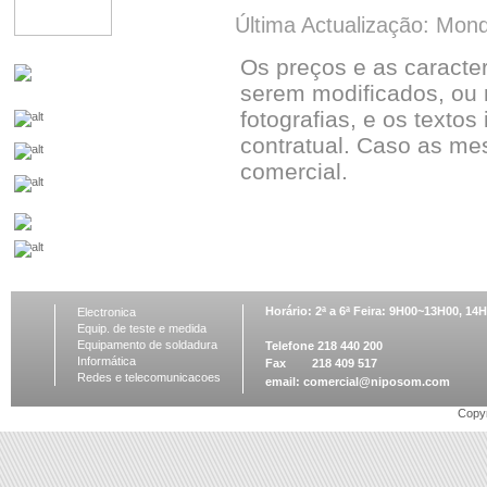
Última Actualização: Mon
Os preços e as caracte
serem modificados, ou 
fotografias, e os textos
contratual. Caso as me
comercial.
Horário: 2ª a 6ª Feira: 9H00~13H00, 1
Electronica
Equip. de teste e medida
Equipamento de soldadura
Telefone 218 440 200
Informática
Fax 218 409 517
Redes e telecomunicacoes
email:
comercial@niposom.com
Copyr