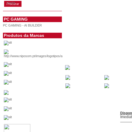
conta
PC GAMING
PC GAMING - AI BUILDER
Produtos da Marcas
Dispon
Imedia