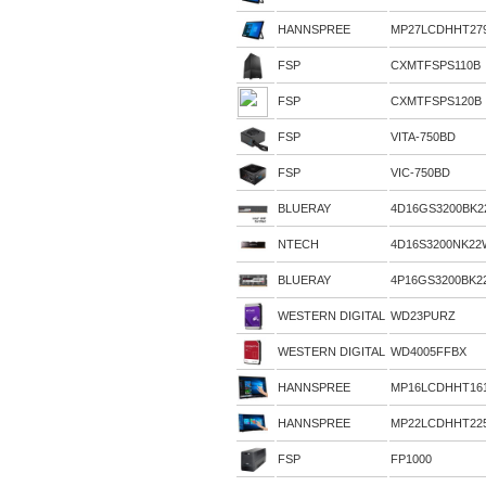
HANNSPREE
MP27LCDHHT27
FSP
CXMTFSPS110B
FSP
CXMTFSPS120B
FSP
VITA-750BD
FSP
VIC-750BD
BLUERAY
4D16GS3200BK2
NTECH
4D16S3200NK22
BLUERAY
4P16GS3200BK2
WESTERN DIGITAL
WD23PURZ
WESTERN DIGITAL
WD4005FFBX
HANNSPREE
MP16LCDHHT16
HANNSPREE
MP22LCDHHT22
FSP
FP1000