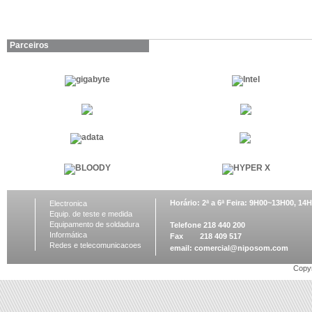
niposom
Parceiros
Horário: 2ª a 6ª Feira: 9H00~13H00, 1
Electronica
Equip. de teste e medida
Equipamento de soldadura
Telefone 218 440 200
Informática
Fax 218 409 517
Redes e telecomunicacoes
email:
comercial@niposom.com
Copyr