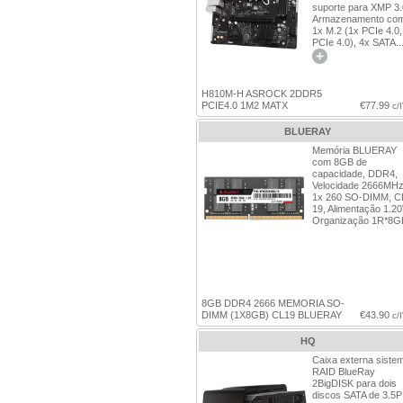
suporte para XMP 3.
Armazenamento co
1x M.2 (1x PCIe 4.0,
PCIe 4.0), 4x SATA..
H810M-H ASROCK 2DDR5
PCIE4.0 1M2 MATX
€77.99
c/
BLUERAY
Memória BLUERAY
com 8GB de
capacidade, DDR4,
Velocidade 2666MHz
1x 260 SO-DIMM, C
19, Alimentação 1.20
Organização 1R*8G
8GB DDR4 2666 MEMORIA SO-
DIMM (1X8GB) CL19 BLUERAY
€43.90
c/
HQ
Caixa externa siste
RAID BlueRay
2BigDISK para dois
discos SATA de 3.5P