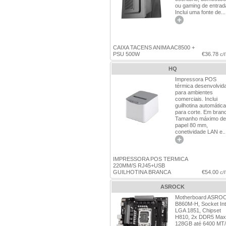
ou gaming de entrad
Inclui uma fonte de...
CAIXA TACENS ANIMA AC8500 +
PSU 500W
€36.78
c/
HQ
Impressora POS
térmica desenvolvid
para ambientes
comerciais. Inclui
guilhotina automática
para corte. Em bran
Tamanho máximo de
papel 80 mm,
conetividade LAN e..
IMPRESSORA POS TERMICA
220MM/S RJ45+USB
GUILHOTINA BRANCA
€54.00
c/
ASROCK
Motherboard ASRO
B860M-H, Socket Int
LGA 1851, Chipset
H810, 2x DDR5 Max
128GB até 6400 MT/