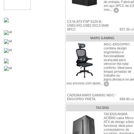
de entrada. Fabrica
em aço SPCC de 0,
mm,...
CX M-ATX FSP S120-B,
USB3.0X2,USB2.0X2,0.5MM
SPCC
€37.39
c/
MARS GAMING
MGC-ERGOPRO
combina design
ergonómico e
funcionalidade
avançada para
oferecer-lhe total
conforto. Ideal para
longas jornadas de
trabalho ou
jogos,destaca-se pe
seu encosto com apoio...
CADEIRA MARS GAMING MGC-
ERGOPRO PRETA
€88.90
c/
TACENS
TACENS ANIMA
AC8500 caixa Micro
ATX de design sóbri
funcional, ideal para
computadores de
escritório, doméstic