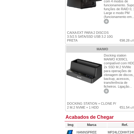
com 4 modos de
funcionamento. Supo
funções de RAID 0, 
Large e modo PM
(funcionamento em..
CAIXA EXT PARA 2 DISCOS
3.5/2.5 SATA/SSD USB 3.2 10G
PRETA
€98.28
c/
MAIWO
Docking station
MAIWO K309CL
compatível com HD
2x SSD M.2 NVMe
para operações de
clonagem de discos,
backup, acessos,
transferência de
ficheiros. Ligação...
DOCKING STATION + CLONE P/
2 M.2 NVME + 1 HDD
€51.54
c/
Acabados de Chegar
Img
Marca
Ref.
HANNSPREE
MP24LCDHHT24