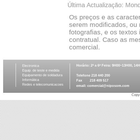
Última Actualização: Mon
Os preços e as caracte
serem modificados, ou 
fotografias, e os textos
contratual. Caso as me
comercial.
Horário: 2ª a 6ª Feira: 9H00~13H00, 1
Electronica
Equip. de teste e medida
Equipamento de soldadura
Telefone 218 440 200
Informática
Fax 218 409 517
Redes e telecomunicacoes
email:
comercial@niposom.com
Copyr