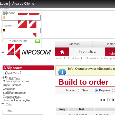
Login
Área de Cliente
Fechar
Utilizador
Password
Relembrar-me
Marcas
Desta
Informática
Esqueceu
tel
Início
Produtos
Informática
Computa
a
sua
A Niposom
Info
: O seu browser não aceita 
Password?
Início
A Empresa
Esqueceu
Build to order
O que espera de nós
Onde Estamos
o
Catálogos
Imagem:
Sem
Pequena
seu
Bolsa de Emprego
Contacte-nos
Utilizador?
«« Ini
Livro de Reclamações
Criar
Img
Ref
uma
EUROSYS0009
EUROSYS