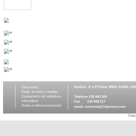
Horário: 2ª a 6ª Feira: 9H00~13H00, 1
Electronica
Equip. de teste e medida
Equipamento de soldadura
Telefone 218 440 200
Informática
Fax 218 409 517
Redes e telecomunicacoes
email:
comercial@niposom.com
Copyr