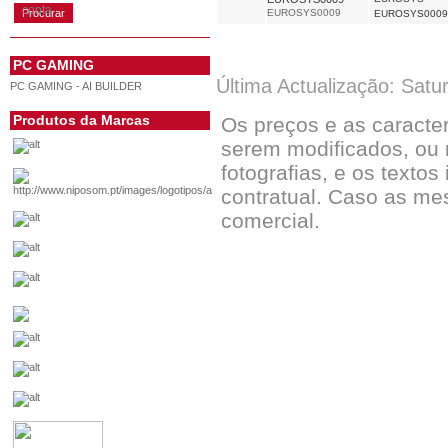
conta
EUROSYS0009
EUROSYS0009
PC GAMING
Última Actualização: Satu
PC GAMING - AI BUILDER
Produtos da Marcas
Os preços e as caracte
serem modificados, ou 
fotografias, e os textos
contratual. Caso as me
comercial.