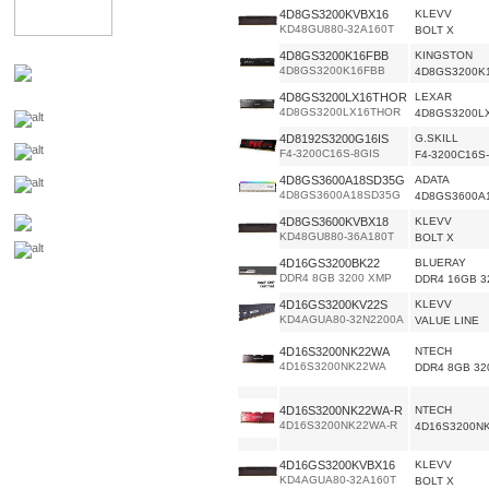
4D8GS3200KVBX16
KLEVV
KD48GU880-32A160T
BOLT X
4D8GS3200K16FBB
KINGSTON
4D8GS3200K16FBB
4D8GS3200K
4D8GS3200LX16THOR
LEXAR
4D8GS3200LX16THOR
4D8GS3200L
4D8192S3200G16IS
G.SKILL
F4-3200C16S-8GIS
F4-3200C16S
4D8GS3600A18SD35G
ADATA
4D8GS3600A18SD35G
4D8GS3600A
4D8GS3600KVBX18
KLEVV
KD48GU880-36A180T
BOLT X
4D16GS3200BK22
BLUERAY
DDR4 8GB 3200 XMP
DDR4 16GB 3
4D16GS3200KV22S
KLEVV
KD4AGUA80-32N2200A
VALUE LINE
4D16S3200NK22WA
NTECH
4D16S3200NK22WA
DDR4 8GB 32
4D16S3200NK22WA-R
NTECH
4D16S3200NK22WA-R
4D16S3200N
4D16GS3200KVBX16
KLEVV
KD4AGUA80-32A160T
BOLT X