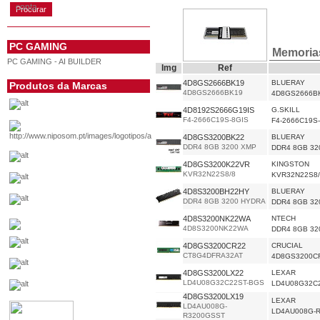
conta
PC GAMING
Memoria
PC GAMING - AI BUILDER
Img
Ref
4D8GS2666BK19
BLUERAY
Produtos da Marcas
4D8GS2666BK19
4D8GS2666B
4D8192S2666G19IS
G.SKILL
F4-2666C19S-8GIS
F4-2666C19S
4D8GS3200BK22
BLUERAY
DDR4 8GB 3200 XMP
DDR4 8GB 32
4D8GS3200K22VR
KINGSTON
KVR32N22S8/8
KVR32N22S8/
4D8S3200BH22HY
BLUERAY
DDR4 8GB 3200 HYDRA
DDR4 8GB 32
4D8S3200NK22WA
NTECH
4D8S3200NK22WA
DDR4 8GB 32
4D8GS3200CR22
CRUCIAL
CT8G4DFRA32AT
4D8GS3200C
4D8GS3200LX22
LEXAR
LD4U08G32C22ST-BGS
LD4U08G32C
4D8GS3200LX19
LEXAR
LD4AU008G-
LD4AU008G-
R3200GSST