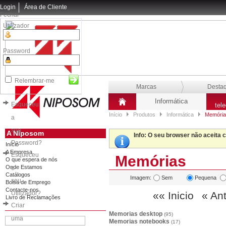
Login
Área de Cliente
Fechar
Utilizador
Password
Relembrar-me
Marcas
Desta
Informática
Esqueceu
tel
Início
Produtos
Informática
Memória
a
sua
A Niposom
Info
: O seu browser não aceita 
Password?
Início
A Empresa
Esqueceu
Memórias
O que espera de nós
Onde Estamos
o
Catálogos
Imagem:
Sem
Pequena
seu
Bolsa de Emprego
Contacte-nos
Utilizador?
«« Inicio
« Ant
Livro de Reclamações
Criar
Memorias desktop
(95)
uma
Memorias notebooks
(17)