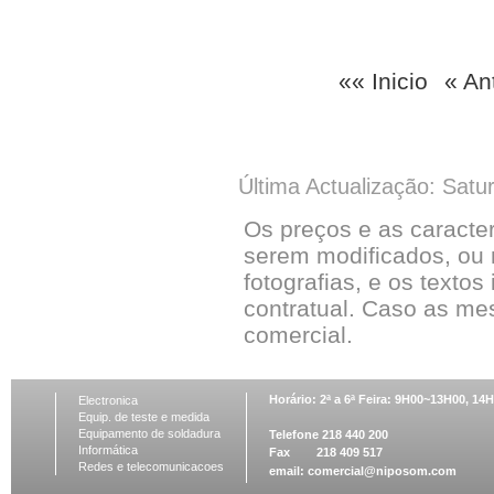
«« Inicio
« An
Última Actualização: Satu
Os preços e as caracte
serem modificados, ou 
fotografias, e os textos
contratual. Caso as me
comercial.
Horário: 2ª a 6ª Feira: 9H00~13H00, 1
Electronica
Equip. de teste e medida
Equipamento de soldadura
Telefone 218 440 200
Informática
Fax 218 409 517
Redes e telecomunicacoes
email:
comercial@niposom.com