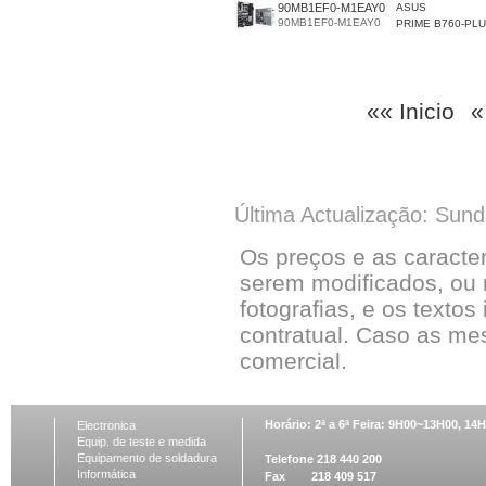
90MB1EF0-M1EAY0
ASUS
90MB1EF0-M1EAY0
PRIME B760-PL
«« Inicio
«
Última Actualização: Sun
Os preços e as caracte
serem modificados, ou 
fotografias, e os textos
contratual. Caso as me
comercial.
Horário: 2ª a 6ª Feira: 9H00~13H00, 1
Electronica
Equip. de teste e medida
Equipamento de soldadura
Telefone 218 440 200
Informática
Fax 218 409 517