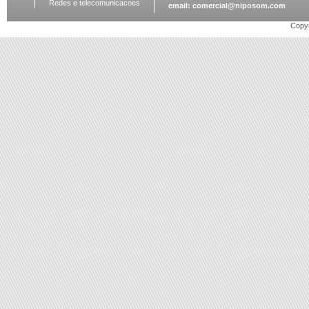
Redes e telecomunicacoes
email:
comercial@niposom.com
Copyr