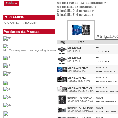
conta
Ab-lga1700 14_13_12 geracao
(26)
Ac-lga1851 15 geracao
(14)
C-lga1151 9_8 geracao
(1)
D-lga1151 7_6 geracao
(1)
PC GAMING
PC GAMING - AI BUILDER
Produtos da Marcas
Ab-lga170
Img
Ref
MB1215UI
HQ
MB1215UI
1215U ITX
MB1235UI
HQ
MB1235UI
1235U ITX
MBH610M-HDV
ASROCK
MBH610M-HDV
MBH610M-HDV
MBH610M-H2
ASROCK
H610M-H2/M.2 D5
H610M-H2/M.2 D
MBH610M-HDV-D5
ASROCK
H610M-HDV/M.2+ D5
H610M-HDV/M.2+
90MB1GL0-M0ECY0
ASUS
90MB1GL0-M0ECY0
PRIME H610M-R
90MB1GA0-M0EAY0
ASUS
90MB1GA0-M0EAY0
90MB1GA0-M0E
90MB1A10-M0EAY0
ASUS