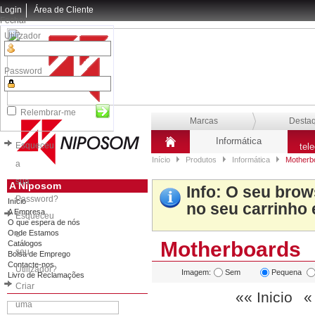
Login
Área de Cliente
Fechar
Utilizador
Password
Relembrar-me
Marcas
Desta
Informática
Esqueceu
tel
Início
Produtos
Informática
Motherb
a
sua
A Niposom
Info
: O seu brow
Password?
Início
no seu carrinho 
A Empresa
Esqueceu
O que espera de nós
Onde Estamos
o
Motherboards
Catálogos
seu
Bolsa de Emprego
Contacte-nos
Utilizador?
Imagem:
Sem
Pequena
Livro de Reclamações
Criar
«« Inicio
«
uma