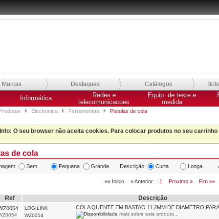
Marcas
Destaques
Catálogos
Bol
Redes e
Equip. de teste e
Informática
telecomunicacoes
medida
Produtos
Electronica
Ferramentas
Pistolas de cola
Info
: O seu browser não aceita cookies. Para colocar produtos no seu carrinho
las de cola
magem:
Sem
Pequena
Grande
Descrição:
Curta
Longa
«« Inicio
« Anterior
1
Proximo »
Fim »»
Ref
Descrição
COLA QUENTE EM BASTAO 11,2MM DE DIAMETRO PAR
WZ0054
LOGILINK
mais sobre este produto...
WZ0054
WZ0054