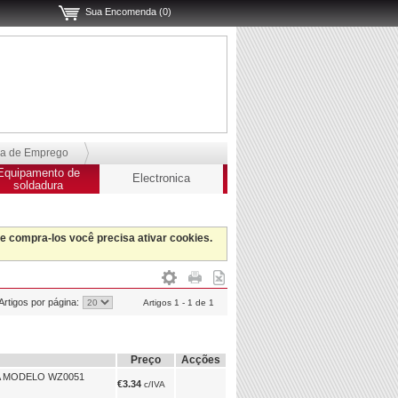
Sua Encomenda (0)
sa de Emprego
Equipamento de
Electronica
soldadura
 e compra-los você precisa ativar cookies.
Artigos por página:
Artigos 1 - 1 de 1
Preço
Acções
A MODELO WZ0051
€3.34
c/IVA