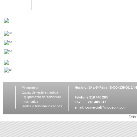
Horário: 2ª a 6ª Feira: 9H00~13H00, 1
Electronica
Equip. de teste e medida
Equipamento de soldadura
Telefone 218 440 200
Informática
Fax 218 409 517
Redes e telecomunicacoes
email:
comercial@niposom.com
Copyr