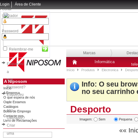
Login
Área de Cliente
Fechar
Utilizador
Password
Relembrar-me
Marcas
Desta
Informática
Esqueceu
tel
Início
Produtos
Electronica
Desporto
a
sua
A Niposom
Info
: O seu brow
Password?
Início
no seu carrinho 
A Empresa
Esqueceu
O que espera de nós
Onde Estamos
o
Desporto
Catálogos
seu
Bolsa de Emprego
Contacte-nos
Utilizador?
Imagem:
Sem
Pequena
Livro de Reclamações
Criar
«« Ini
uma