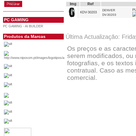
conta
Img
Ref
P
DENVER
KDV-30203
DV-30203
PC GAMING
PC GAMING - AI BUILDER
Última Actualização: Frid
Produtos da Marcas
Os preços e as caracte
serem modificados, ou 
fotografias, e os textos
contratual. Caso as me
comercial.