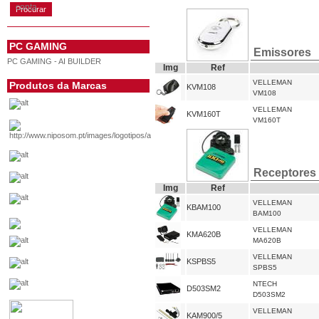
conta
PC GAMING
Emissores
PC GAMING - AI BUILDER
Img
Ref
VELLEMAN
Produtos da Marcas
KVM108
VM108
VELLEMAN
KVM160T
VM160T
Receptores
Img
Ref
VELLEMAN
KBAM100
BAM100
VELLEMAN
KMA620B
MA620B
VELLEMAN
KSPBS5
SPBS5
NTECH
D503SM2
D503SM2
VELLEMAN
KAM900/5