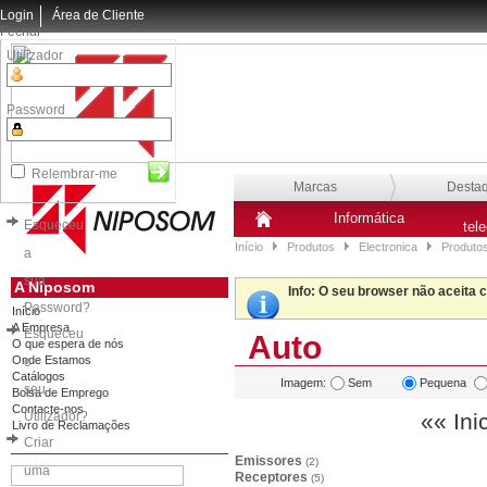
Login
Área de Cliente
Fechar
Utilizador
Password
Relembrar-me
Marcas
Desta
Informática
Esqueceu
tel
Início
Produtos
Electronica
Produto
a
sua
A Niposom
Info
: O seu browser não aceita 
Password?
Início
A Empresa
Esqueceu
Auto
O que espera de nós
Onde Estamos
o
Catálogos
Imagem:
Sem
Pequena
seu
Bolsa de Emprego
Contacte-nos
Utilizador?
«« Ini
Livro de Reclamações
Criar
Emissores
(2)
uma
Receptores
(5)