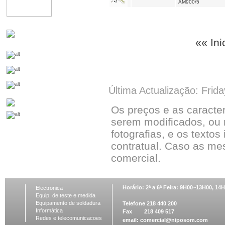
AM900/5
«« Ini
Última Actualização: Frid
Os preços e as caracte
serem modificados, ou 
fotografias, e os textos
contratual. Caso as me
comercial.
Horário: 2ª a 6ª Feira: 9H00~13H00, 1
Electronica
Equip. de teste e medida
Equipamento de soldadura
Telefone 218 440 200
Informática
Fax 218 409 517
Redes e telecomunicacoes
email:
comercial@niposom.com