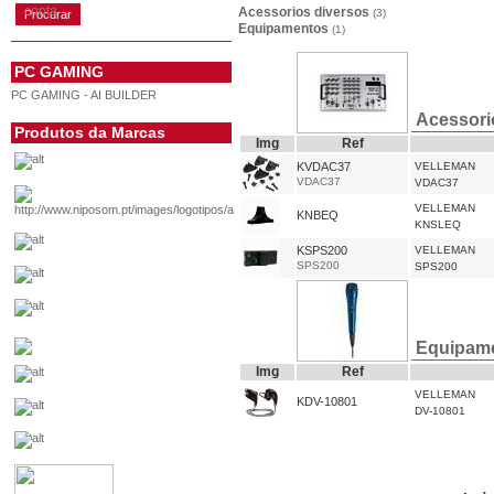
conta
Acessorios diversos
(3)
Equipamentos
(1)
PC GAMING
PC GAMING - AI BUILDER
Acessori
Produtos da Marcas
Img
Ref
KVDAC37
VELLEMAN
VDAC37
VDAC37
VELLEMAN
KNBEQ
KNSLEQ
KSPS200
VELLEMAN
SPS200
SPS200
Equipam
Img
Ref
VELLEMAN
KDV-10801
DV-10801