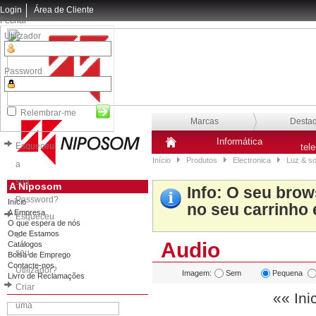
Login
Área de Cliente
Fechar
Utilizador
Password
Relembrar-me
Marcas
Desta
Informática
Esqueceu
tel
Início
Produtos
Electronica
Luz & s
a
sua
A Niposom
Info
: O seu brow
Password?
Início
no seu carrinho 
A Empresa
Esqueceu
O que espera de nós
Onde Estamos
o
Audio
Catálogos
seu
Bolsa de Emprego
Contacte-nos
Utilizador?
Imagem:
Sem
Pequena
Livro de Reclamações
Criar
«« Ini
uma