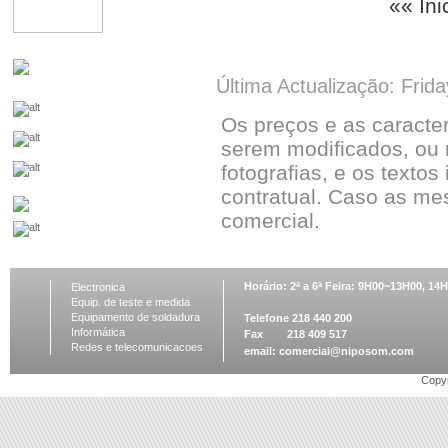
«« Ini
Última Actualização: Frid
Os preços e as caracte
serem modificados, ou 
fotografias, e os textos
contratual. Caso as me
comercial.
Horário: 2ª a 6ª Feira: 9H00~13H00, 1
Electronica
Equip. de teste e medida
Equipamento de soldadura
Telefone 218 440 200
Informática
Fax 218 409 517
Redes e telecomunicacoes
email:
comercial@niposom.com
Copyr