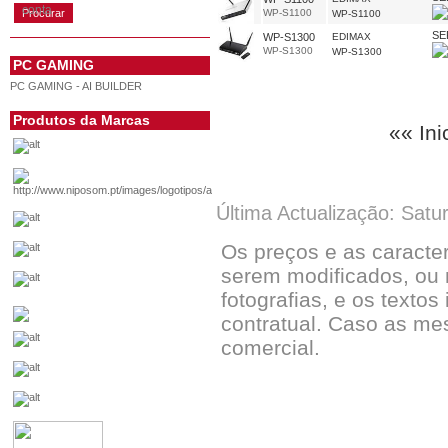
conta
WP-S1100
WP-S1100
SE
WP-S1300
EDIMAX
WP-S1300
WP-S1300
PC GAMING
PC GAMING - AI BUILDER
Produtos da Marcas
«« Ini
Última Actualização: Satu
Os preços e as caracte
serem modificados, ou 
fotografias, e os textos
contratual. Caso as me
comercial.