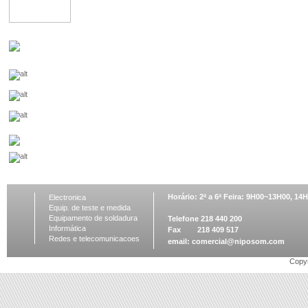
Horário: 2ª a 6ª Feira: 9H00~13H00, 1
Electronica
Equip. de teste e medida
Equipamento de soldadura
Telefone 218 440 200
Informática
Fax 218 409 517
Redes e telecomunicacoes
email:
comercial@niposom.com
Copyr