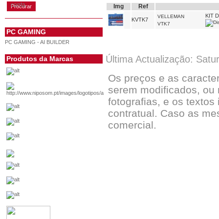
conta
Img
Ref
KIT 
VELLEMAN
KVTK7
VTK7
PC GAMING
PC GAMING - AI BUILDER
Última Actualização: Satu
Produtos da Marcas
Os preços e as caracte
serem modificados, ou 
fotografias, e os textos
contratual. Caso as me
comercial.