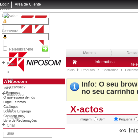
Login
Área de Cliente
Fechar
Utilizador
Password
Relembrar-me
Marcas
Desta
Informática
Esqueceu
tel
Início
Produtos
Electronica
Ferrame
a
sua
A Niposom
Info
: O seu brow
Password?
Início
no seu carrinho 
A Empresa
Esqueceu
O que espera de nós
Onde Estamos
o
X-actos
Catálogos
seu
Bolsa de Emprego
Contacte-nos
Utilizador?
Imagem:
Sem
Pequena
Livro de Reclamações
Criar
«« Ini
uma