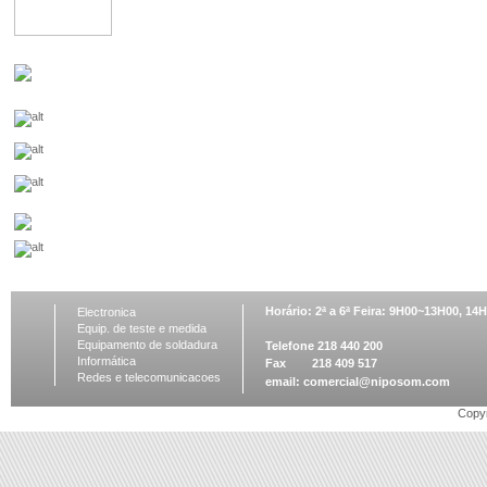
Horário: 2ª a 6ª Feira: 9H00~13H00, 1
Electronica
Equip. de teste e medida
Equipamento de soldadura
Telefone 218 440 200
Informática
Fax 218 409 517
Redes e telecomunicacoes
email:
comercial@niposom.com
Copyr