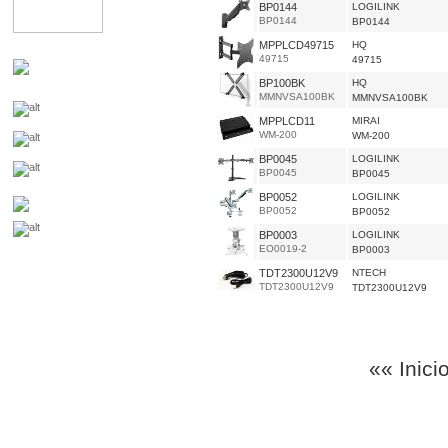
BP0144
LOGILINK
BP0144
BP0144
MPPLCD49715
HQ
49715
49715
BP100BK
HQ
MMNVSA100BK
MMNVSA100BK
MPPLCD11
MIRAI
WM-200
WM-200
BP0045
LOGILINK
BP0045
BP0045
BP0052
LOGILINK
BP0052
BP0052
BP0003
LOGILINK
EO0019-2
BP0003
TDT2300U12V9
NTECH
TDT2300U12V9
TDT2300U12V9
«« Inici