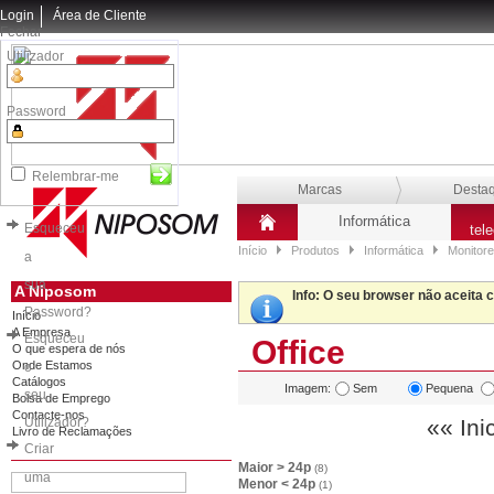
Login
Área de Cliente
Fechar
Utilizador
Password
Relembrar-me
Marcas
Desta
Informática
Esqueceu
tel
Início
Produtos
Informática
Monitore
a
sua
A Niposom
Info
: O seu browser não aceita 
Password?
Início
A Empresa
Esqueceu
Office
O que espera de nós
Onde Estamos
o
Catálogos
Imagem:
Sem
Pequena
seu
Bolsa de Emprego
Contacte-nos
Utilizador?
«« Ini
Livro de Reclamações
Criar
Maior > 24p
(8)
uma
Menor < 24p
(1)