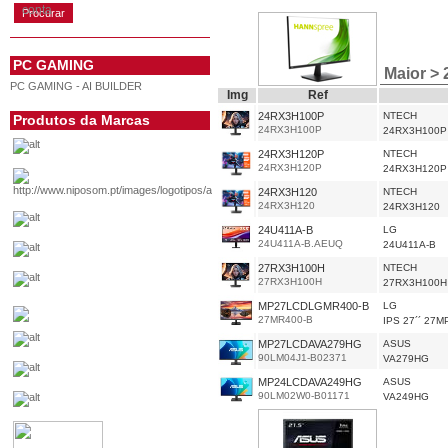
conta
PC GAMING
Maior > 
PC GAMING - AI BUILDER
Img
Ref
24RX3H100P
NTECH
Produtos da Marcas
24RX3H100P
24RX3H100P
24RX3H120P
NTECH
24RX3H120P
24RX3H120P
24RX3H120
NTECH
24RX3H120
24RX3H120
24U411A-B
LG
24U411A-B.AEUQ
24U411A-B
27RX3H100H
NTECH
27RX3H100H
27RX3H100H
MP27LCDLGMR400-B
LG
27MR400-B
IPS 27´´ 27M
MP27LCDAVA279HG
ASUS
90LM04J1-B02371
VA279HG
MP24LCDAVA249HG
ASUS
90LM02W0-B01171
VA249HG