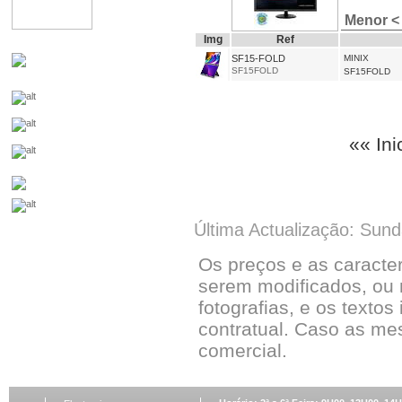
Menor <
Img
Ref
SF15-FOLD
MINIX
SF15FOLD
SF15FOLD
«« Ini
Última Actualização: Sun
Os preços e as caracte
serem modificados, ou 
fotografias, e os textos
contratual. Caso as me
comercial.