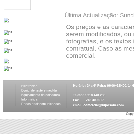
Última Actualização: Sun
Os preços e as caracte
serem modificados, ou 
fotografias, e os textos
contratual. Caso as me
comercial.
Horário: 2ª a 6ª Feira: 9H00~13H00, 1
Electronica
Equip. de teste e medida
Equipamento de soldadura
Telefone 218 440 200
Informática
Fax 218 409 517
Redes e telecomunicacoes
email:
comercial@niposom.com
Copyr