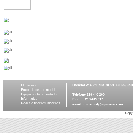
Horário: 2ª a 6ª Feira: 9H00~13H00, 1
Electronica
Equip. de teste e medida
Equipamento de soldadura
Telefone 218 440 200
Informática
Fax 218 409 517
Redes e telecomunicacoes
email:
comercial@niposom.com
Copyr