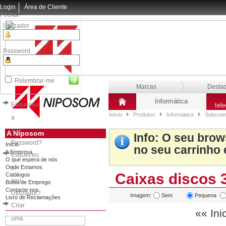
Login
Área de Cliente
Fechar
Utilizador
Password
Relembrar-me
Marcas
Desta
Informática
Esqueceu
tel
Início
Produtos
Informática
Solucoe
a
sua
A Niposom
Info
: O seu brow
Password?
Início
no seu carrinho 
A Empresa
Esqueceu
O que espera de nós
Onde Estamos
o
Caixas discos 3
Catálogos
seu
Bolsa de Emprego
Contacte-nos
Utilizador?
Imagem:
Sem
Pequena
Livro de Reclamações
Criar
«« Ini
uma