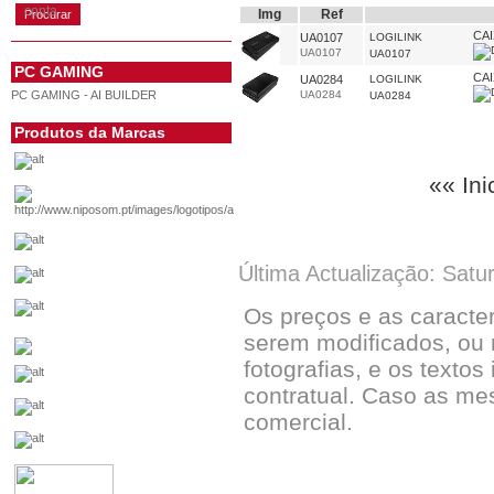
conta
Img
Ref
CAI
UA0107
LOGILINK
UA0107
UA0107
PC GAMING
CAI
UA0284
LOGILINK
PC GAMING - AI BUILDER
UA0284
UA0284
Produtos da Marcas
«« Ini
Última Actualização: Satu
Os preços e as caracte
serem modificados, ou 
fotografias, e os textos
contratual. Caso as me
comercial.