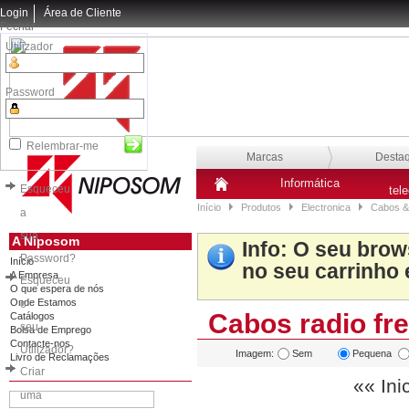
Login
Área de Cliente
Fechar
Utilizador
Password
Relembrar-me
Marcas
Desta
Informática
Esqueceu
tel
Início
Produtos
Electronica
Cabos &
a
sua
A Niposom
Info
: O seu brow
Password?
Início
no seu carrinho 
A Empresa
Esqueceu
O que espera de nós
Onde Estamos
o
Cabos radio fr
Catálogos
seu
Bolsa de Emprego
Contacte-nos
Utilizador?
Imagem:
Sem
Pequena
Livro de Reclamações
Criar
«« Ini
uma