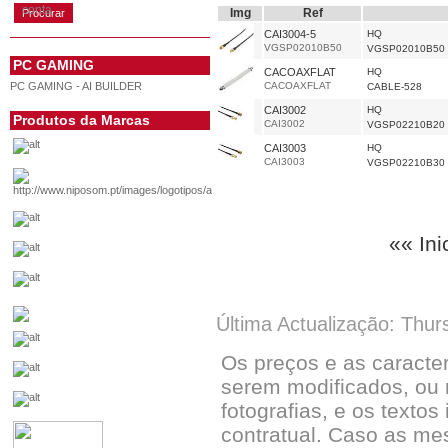
conta
Img
Ref
CAI3004-5
HQ
VGSP02010B50
VGSP02010B50
PC GAMING
CACOAXFLAT
HQ
PC GAMING - AI BUILDER
CACOAXFLAT
CABLE-528
CAI3002
HQ
Produtos da Marcas
CAI3002
VGSP02210B20
CAI3003
HQ
CAI3003
VGSP02210B30
«« Ini
Última Actualização: Thur
Os preços e as caracte
serem modificados, ou 
fotografias, e os textos
contratual. Caso as me