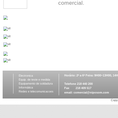
comercial.
Horário: 2ª a 6ª Feira: 9H00~13H00, 1
Electronica
Equip. de teste e medida
Equipamento de soldadura
Telefone 218 440 200
Informática
Fax 218 409 517
Redes e telecomunicacoes
email:
comercial@niposom.com
Copyr