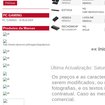
conta
HD0031
HD0031
HQ
EXTVGA
CMP-REPEATVGA1
PC GAMING
HD0014
LOGILINK
PC GAMING - AI BUILDER
HD0014
HD0014
RECHDMIOIP
HQ
Produtos da Marcas
RECHDMIOIP
IP01R
«« Ini
Última Actualização: Satu
Os preços e as caracte
serem modificados, ou 
fotografias, e os textos
contratual. Caso as me
comercial.