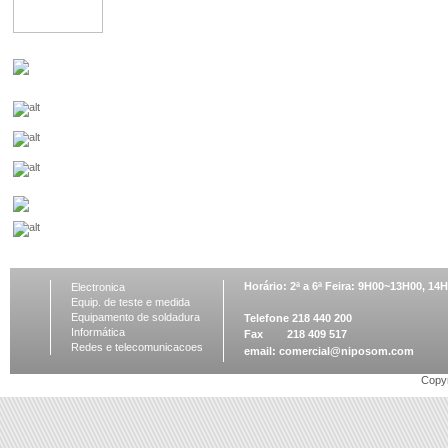
Horário: 2ª a 6ª Feira: 9H00~13H00, 1
Electronica
Equip. de teste e medida
Equipamento de soldadura
Telefone 218 440 200
Informática
Fax 218 409 517
Redes e telecomunicacoes
email:
comercial@niposom.com
Copyr