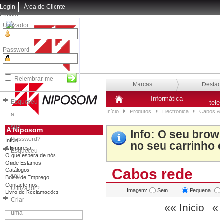
Login
Área de Cliente
Fechar
Utilizador
Password
Relembrar-me
Marcas
Desta
Informática
Esqueceu
tel
Início
Produtos
Electronica
Cabos &
a
sua
A Niposom
Info
: O seu brow
Password?
Início
no seu carrinho 
A Empresa
Esqueceu
O que espera de nós
Onde Estamos
o
Cabos rede
Catálogos
seu
Bolsa de Emprego
Contacte-nos
Utilizador?
Imagem:
Sem
Pequena
Livro de Reclamações
Criar
«« Inicio
«
uma