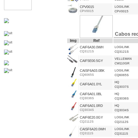
CPV0015
LOGILINK
CPV0015
CPV0015
Cabos red
Img
Ref
CAIF6A30.0WH
LOGILINK
CQ3121S
CQ3121S
VELLEMAN
CAIF5E00.5GY
CW110GR
CAISF6A03.0BK
LOGILINK
CQ6065S
CQ6065S
HQ
CAIF6A01.0YL
CQ3037S
CAIF6A01.0BL
HQ
CQ3036S
CQ3036S
CAIF6A01.0RD
HQ
CQ3034S
CQ3034S
CAIF6E20.0GY
LOGILINK
CQ2112S
CQ2112S
CAISF6A20.0WH
LOGILINK
CQ3111S
CQ3111S