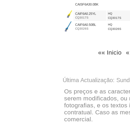
CAISF6A30.0BK
CAIF6A0.25YL
HQ
CQ3017S
CQ3017S
CAIF6A0.50BL
HQ
CQ3026S
CQ3026S
«« Inicio
«
Última Actualização: Sun
Os preços e as caracte
serem modificados, ou 
fotografias, e os textos
contratual. Caso as me
comercial.