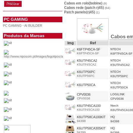
conta
Cabos em rolo(bobine)
(9)
Cabos rede (patch rj45)
(64)
Patch panels(rj45)
(1)
PC GAMING
PC GAMING - AI BUILDER
Produtos da Marcas
Cabos em 
Img
Ref
K6FTP45CA-SF
NTECH
K6FTP45CA-SF
K6FTP45CA-SF
K5UTP45CA2
NTECH
K5UTP45CA2
K5UTP45CA2
K6UTP56PC
NTECH
K6UTP56PC
K6UTP56PC
NTECH
K6UTP50CA
K6UTP50CA
CPV0036
LOGILINK
CPV0036
CPV0036
K6UTP45CA100
Ntech
K6UTP45CA100
K6UTP45CA10
K6UTP58CA100KIT
HQ
94398
94398
K6UTP58CA305KIT
HQ
94399
94399