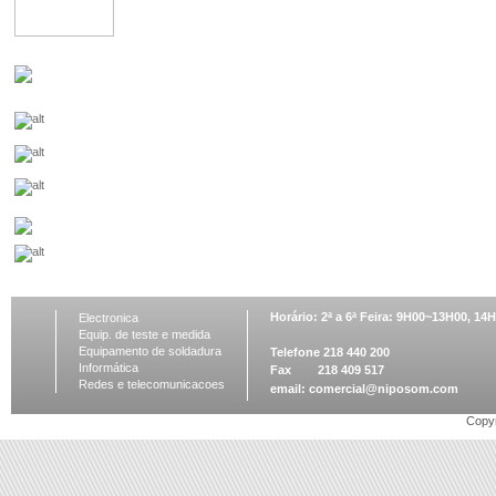
Horário: 2ª a 6ª Feira: 9H00~13H00, 1
Electronica
Equip. de teste e medida
Equipamento de soldadura
Telefone 218 440 200
Informática
Fax 218 409 517
Redes e telecomunicacoes
email:
comercial@niposom.com
Copyr