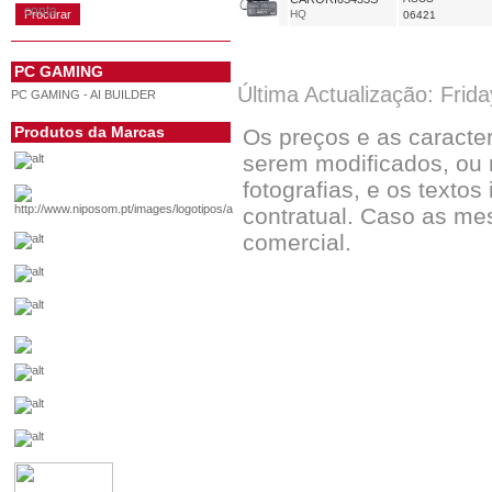
conta
HQ
06421
PC GAMING
Última Actualização: Frid
PC GAMING - AI BUILDER
Produtos da Marcas
Os preços e as caracte
serem modificados, ou 
fotografias, e os textos
contratual. Caso as me
comercial.