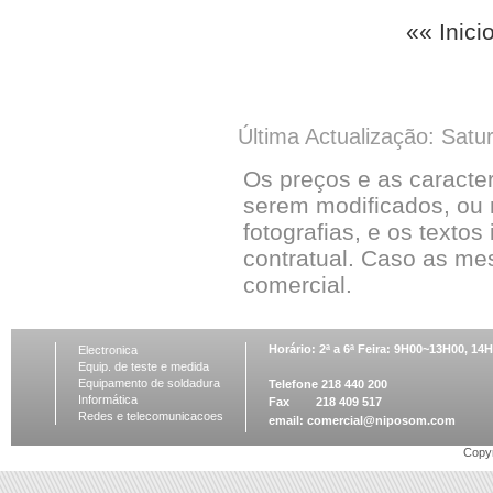
«« Inici
Última Actualização: Satu
Os preços e as caracte
serem modificados, ou 
fotografias, e os textos
contratual. Caso as me
comercial.
Horário: 2ª a 6ª Feira: 9H00~13H00, 1
Electronica
Equip. de teste e medida
Equipamento de soldadura
Telefone 218 440 200
Informática
Fax 218 409 517
Redes e telecomunicacoes
email:
comercial@niposom.com
Copyr