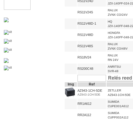
RS11V24D
JZX-140FF-024-2
RALUX
RS11V24S
ZVNX CO/24V
HQ
RS11V48D-1
JZX-140FF-048-2
HONGFA
RS11V48D
JZX-140FF-048-2
RALUX
RS11V48S
ZVNX CO/48V
RALUX
RS18V24
RN 24V
ANRITSU
RS200C48
SVR-48
Relés reed
Img
Ref
AZ943-1CH-5DE
ZETLLER
AZ943-1CH-5DE
AZ943-1CH-5DE
SUMIDA
RR1A612
CUPE001A612
SUMIDA
RR2A112
CUPP002A112