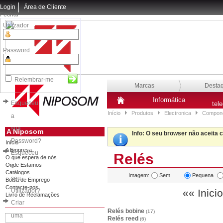
Login
Área de Cliente
Fechar
Utilizador
Password
Relembrar-me
Marcas
Desta
Informática
Esqueceu
tel
Início
Produtos
Electronica
Compone
a
sua
A Niposom
Info
: O seu browser não aceita 
Password?
Início
A Empresa
Esqueceu
Relés
O que espera de nós
Onde Estamos
o
Catálogos
Imagem:
Sem
Pequena
seu
Bolsa de Emprego
Contacte-nos
Utilizador?
«« Inicio
Livro de Reclamações
Criar
Relés bobine
(17)
uma
Relés reed
(6)