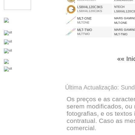
LS8X4L120C3KS
NTECH
LS8X4L120C3KS
LS8X4L120C
MLT-ONE
MARS GAMIN
MLTONE
MLT-ONE
MLT-TWO
MARS GAMIN
MLTTWO
MLT-TWO
«« Ini
Última Actualização: Sun
Os preços e as caracte
serem modificados, ou 
fotografias, e os textos
contratual. Caso as me
comercial.