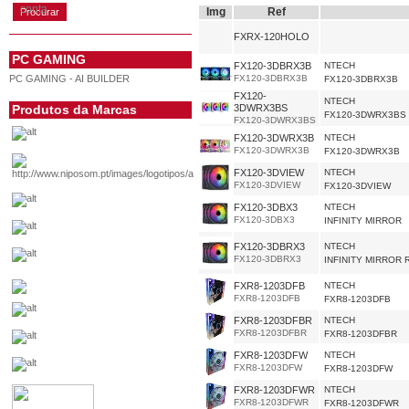
conta
Img
Ref
FXRX-120HOLO
PC GAMING
FX120-3DBRX3B
NTECH
PC GAMING - AI BUILDER
FX120-3DBRX3B
FX120-3DBRX3B
FX120-
NTECH
Produtos da Marcas
3DWRX3BS
FX120-3DWRX3BS
FX120-3DWRX3BS
FX120-3DWRX3B
NTECH
FX120-3DWRX3B
FX120-3DWRX3B
FX120-3DVIEW
NTECH
FX120-3DVIEW
FX120-3DVIEW
FX120-3DBX3
NTECH
FX120-3DBX3
INFINITY MIRROR
FX120-3DBRX3
NTECH
FX120-3DBRX3
INFINITY MIRROR
FXR8-1203DFB
NTECH
FXR8-1203DFB
FXR8-1203DFB
FXR8-1203DFBR
NTECH
FXR8-1203DFBR
FXR8-1203DFBR
FXR8-1203DFW
NTECH
FXR8-1203DFW
FXR8-1203DFW
FXR8-1203DFWR
NTECH
FXR8-1203DFWR
FXR8-1203DFWR