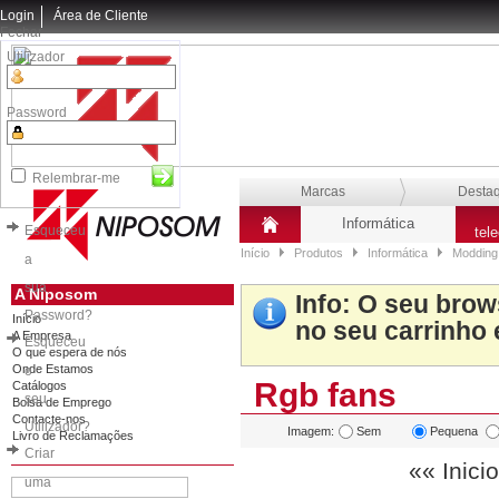
Login
Área de Cliente
Fechar
Utilizador
Password
Relembrar-me
Marcas
Desta
Informática
Esqueceu
tel
Início
Produtos
Informática
Modding
a
sua
A Niposom
Info
: O seu brow
Password?
Início
no seu carrinho 
A Empresa
Esqueceu
O que espera de nós
Onde Estamos
o
Rgb fans
Catálogos
seu
Bolsa de Emprego
Contacte-nos
Utilizador?
Imagem:
Sem
Pequena
Livro de Reclamações
Criar
«« Inicio
uma