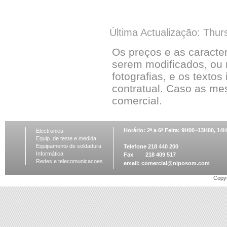
Última Actualização: Thur
Os preços e as caracte
serem modificados, ou 
fotografias, e os textos
contratual. Caso as me
comercial.
Horário: 2ª a 6ª Feira: 9H00~13H00, 1
Electronica
Equip. de teste e medida
Equipamento de soldadura
Telefone 218 440 200
Informática
Fax 218 409 517
Redes e telecomunicacoes
email:
comercial@niposom.com
Copyr