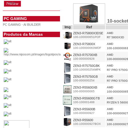
conta
PC GAMING
10-socke
PC GAMING - AI BUILDER
Img
Ref
ZEN3-R75800X3DSE
AMD
Produtos da Marcas
100-100000651POF
R7 5800X3D
ZEN3-R75800X
AMD
100-100000063WOF
100-10000006
ZEN3-R75700XB
AMD
100-000000926
100-00000092
ZEN3-R75750GBK
AMD
100-100000254MPK
R7 PRO 5750G
ZEN3-R75750GB
AMD
100-000000254
R7 PRO 5750G
ZEN3-R55600XB
AMD
100-000000065
100-00000006
ZEN3-R55600GTB
AMD
100-100001488
RYZEN 5 5600
ZEN3-R55600B
AMD
100-000000927
100-00000092
ZEN3-R55600
AMD
100-100000927BOX
100-10000092