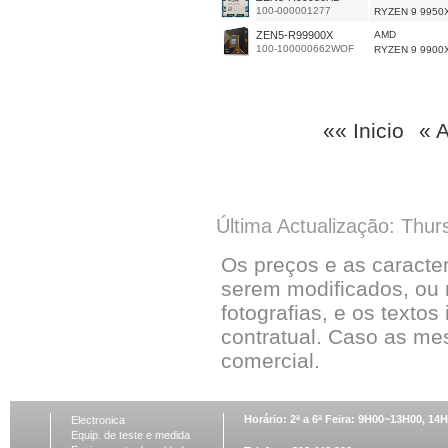
100-000001277
RYZEN 9 9950
ZEN5-R99900X
AMD
100-100000662WOF
RYZEN 9 9900
«« Inicio
« A
Última Actualização: Thur
Os preços e as caracte
serem modificados, ou 
fotografias, e os textos
contratual. Caso as me
comercial.
Horário: 2ª a 6ª Feira: 9H00~13H00, 1
Electronica
Equip. de teste e medida