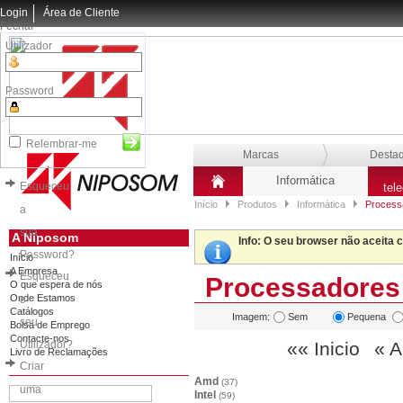
Login
Área de Cliente
Fechar
Utilizador
Password
Relembrar-me
Marcas
Desta
Informática
Esqueceu
tel
Início
Produtos
Informática
Process
a
sua
A Niposom
Info
: O seu browser não aceita 
Password?
Início
A Empresa
Esqueceu
Processadores
O que espera de nós
Onde Estamos
o
Catálogos
Imagem:
Sem
Pequena
seu
Bolsa de Emprego
Contacte-nos
Utilizador?
«« Inicio
« A
Livro de Reclamações
Criar
Amd
(37)
uma
Intel
(59)