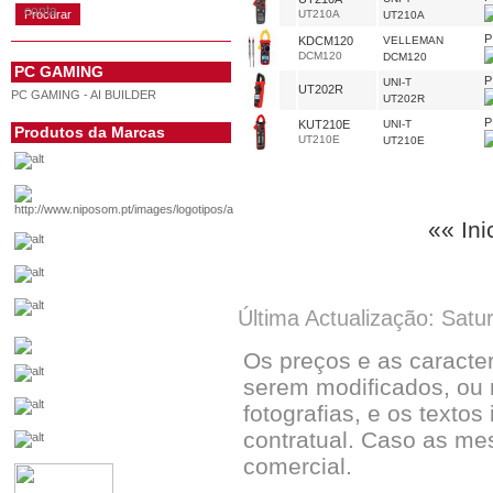
conta
UT210A
UT210A
P
KDCM120
VELLEMAN
DCM120
DCM120
PC GAMING
P
UNI-T
UT202R
PC GAMING - AI BUILDER
UT202R
P
KUT210E
UNI-T
Produtos da Marcas
UT210E
UT210E
«« Ini
Última Actualização: Satu
Os preços e as caracte
serem modificados, ou 
fotografias, e os textos
contratual. Caso as me
comercial.