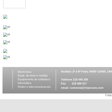
Horário: 2ª a 6ª Feira: 9H00~13H00, 1
Electronica
Equip. de teste e medida
Equipamento de soldadura
Telefone 218 440 200
Informática
Fax 218 409 517
Redes e telecomunicacoes
email:
comercial@niposom.com
Copyr