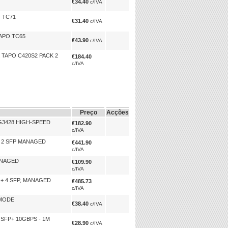
€34.40
c/IVA
O TC71
€31.40
c/IVA
TAPO TC65
€43.90
c/IVA
 TAPO C420S2 PACK 2
€184.40
c/IVA
Preço
Acções
SG3428 HIGH-SPEED
€182.90
c/IVA
+ 2 SFP MANAGED
€441.90
c/IVA
MANAGED
€109.90
c/IVA
 + 4 SFP, MANAGED
€485.73
c/IVA
 MODE
€38.40
c/IVA
SFP+ 10GBPS - 1M
€28.90
c/IVA