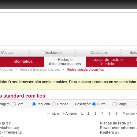
Marcas
Destaques
Catálogos
Bol
Redes e
Equip. de teste e
Informática
telecomunicacoes
medida
Produtos
Redes e telecomunicacoes
Redes standard com fios
Info
: O seu browser não aceita cookies. Para colocar produtos no seu carrinho
 standard com fios
magem:
Sem
Pequena
Grande
Descrição:
Curta
Longa
«« Inicio
« Anterior
1
2
3
4
5
6
Proximo 
 ip
Placas de rede
(12)
(17)
switches
Power over ethernet
(48)
 - firewire
Routers
(2)
(9)