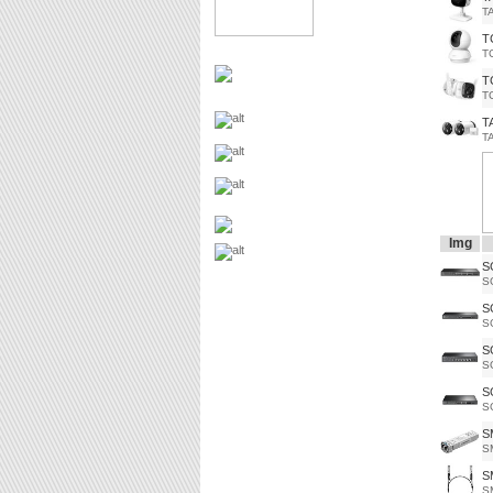
T
T
T
T
T
T
T
Img
S
S
S
S
S
S
S
S
S
S
S
S