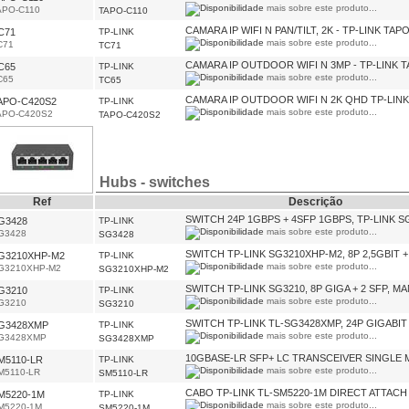
mais sobre este produto...
APO-C110
TAPO-C110
CAMARA IP WIFI N PAN/TILT, 2K - TP-LINK TAP
C71
TP-LINK
mais sobre este produto...
C71
TC71
CAMARA IP OUTDOOR WIFI N 3MP - TP-LINK 
C65
TP-LINK
mais sobre este produto...
C65
TC65
CAMARA IP OUTDOOR WIFI N 2K QHD TP-LINK
APO-C420S2
TP-LINK
mais sobre este produto...
APO-C420S2
TAPO-C420S2
Hubs - switches
Ref
Descrição
SWITCH 24P 1GBPS + 4SFP 1GBPS, TP-LINK 
G3428
TP-LINK
mais sobre este produto...
G3428
SG3428
SWITCH TP-LINK SG3210XHP-M2, 8P 2,5GBIT 
G3210XHP-M2
TP-LINK
mais sobre este produto...
G3210XHP-M2
SG3210XHP-M2
SWITCH TP-LINK SG3210, 8P GIGA + 2 SFP, 
G3210
TP-LINK
mais sobre este produto...
G3210
SG3210
SWITCH TP-LINK TL-SG3428XMP, 24P GIGABIT
G3428XMP
TP-LINK
mais sobre este produto...
G3428XMP
SG3428XMP
10GBASE-LR SFP+ LC TRANSCEIVER SINGLE
M5110-LR
TP-LINK
mais sobre este produto...
M5110-LR
SM5110-LR
CABO TP-LINK TL-SM5220-1M DIRECT ATTACH 
M5220-1M
TP-LINK
mais sobre este produto...
M5220-1M
SM5220-1M