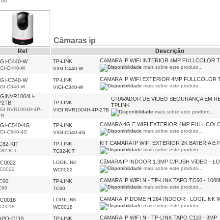
s
(8)
Câmaras ip
Ref
Descrição
CAMARA IP WIFI INTERIOR 4MP FULLCOLOR T
IGI-C440-W
TP-LINK
mais sobre este produto...
IGI-C440-W
VIGI-C440-W
CAMARA IP WIFI EXTERIOR 4MP FULLCOLOR T
IGI-C340-W
TP-LINK
mais sobre este produto...
IGI-C340-W
VIGI-C340-W
IGINVR1004H-
GRAVADOR DE VIDEO SEGURANÇA EM RE
P2TB
TP-LINK
TPLINK
IGI NVR1004H-4P-
VIGI NVR1004H-4P-2TB
mais sobre este produto...
TB
CAMARA 4G E WIFI EXTERIOR 4MP FULL COLO
IGI-C540-4G
TP-LINK
mais sobre este produto...
IGI-C540-4G
VIGI-C540-4G
KIT CAMARA IP WIFI EXTERIOR 2K BATERIA E 
C82-KIT
TP-LINK
mais sobre este produto...
C82-KIT
TC82-KIT
CâMARA IP INDOOR 1.3MP C/PUSH VíDEO - L
C0022
LOGILINK
mais sobre este produto...
C0022
WC0022
CAMARA IP WIFI N - TP-LINK TAPO TC60 - 1080
C60
TP-LINK
mais sobre este produto...
C60
TC60
CAMARA IP DOME H.264 INDOOR - LOGILINK 
C0018
LOGILINK
mais sobre este produto...
C0018
WC0018
CAMARA IP WIFI N - TP-LINK TAPO C110 - 3MP
APO-C110
TP-LINK