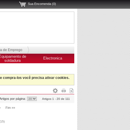
Sua Encomenda (0)
sa de Emprego
Equipamento de
Electronica
soldadura
 e compra-los você precisa ativar cookies.
Artigos por página:
Artigos 1 - 20 de 111
»
Fim »»
(15)