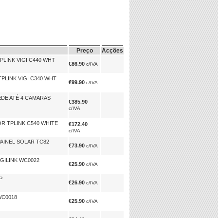
Preço
Acções
PLINK VIGI C440 WHT
€86.90
c/IVA
PLINK VIGI C340 WHT
€99.90
c/IVA
DE ATÉ 4 CAMARAS
€385.90
c/IVA
R TPLINK C540 WHITE
€172.40
c/IVA
PAINEL SOLAR TC82
€73.90
c/IVA
OGILINK WC0022
€25.90
c/IVA
P
€26.90
c/IVA
WC0018
€25.90
c/IVA