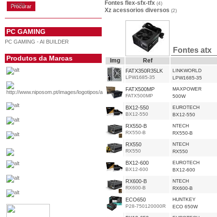
Fontes flex-sfx-tfx
(4)
conta
Xz acessorios diversos
(2)
PC GAMING
PC GAMING - AI BUILDER
Fontes atx
Produtos da Marcas
Img
Ref
FATX350R35LK
LINKWORLD
LPW1685-35
LPW1685-35
FATX500MP
MAXPOWER
FATX500MP
500W
BX12-550
EUROTECH
BX12-550
BX12-550
RX550-B
NTECH
RX550-B
RX550-B
RX550
NTECH
RX550
RX550
BX12-600
EUROTECH
BX12-600
BX12-600
RX600-B
NTECH
RX600-B
RX600-B
ECO650
HUNTKEY
P28-750120000R
ECO 650W