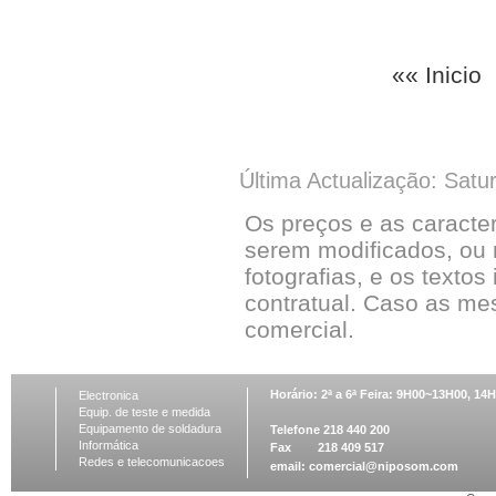
«« Inicio
Última Actualização: Satu
Os preços e as caracte
serem modificados, ou 
fotografias, e os textos
contratual. Caso as me
comercial.
Horário: 2ª a 6ª Feira: 9H00~13H00, 1
Electronica
Equip. de teste e medida
Equipamento de soldadura
Telefone 218 440 200
Informática
Fax 218 409 517
Redes e telecomunicacoes
email:
comercial@niposom.com