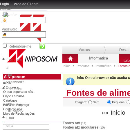
Login
Área de Cliente
Fechar
Utilizador
Password
Relembrar-me
Marcas
Desta
Informática
Esqueceu
tel
Início
Produtos
Informática
Fontes d
a
sua
A Niposom
Info
: O seu browser não aceita 
Password?
Início
A Empresa
Esqueceu
Fontes de alim
O que espera de nós
Onde Estamos
o
Catálogos
Imagem:
Sem
Pequena
seu
Bolsa de Emprego
Contacte-nos
Utilizador?
«« Inicio
Livro de Reclamações
Criar
Fontes atx
(31)
uma
Fontes atx modulares
(15)