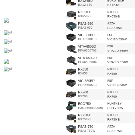
BX12-650
EUROTECH
BX12-650
BX12-650
RX650-B
NTECH
RX650-B
RX650-B
PSAZ-650
AZZA
PSAZ-650
PSAZ-650
VIC-550BD
FSP
POA5500102
VIC BD 550W
VITA-650BD
FSP
PPA6506703
VITA BD 650W
VITA-650GD
FSP
PPA6506804
VITA BD 650W
RX650
NTECH
RX650
RX650
VIC-650BD
FSP
POA6500202
VIC BD 650W
RX700
NTECH
RX700
RX700
ECO750
HUNTKEY
P28-850560000R
ECO 750W
RX750-B
NTECH
RX750-B
RX750-B
PSAZ-750
AZZA
PSAZ 750W
PSAZ-750