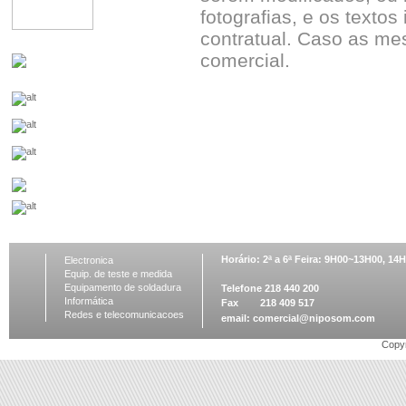
fotografias, e os textos
contratual. Caso as me
comercial.
Horário: 2ª a 6ª Feira: 9H00~13H00, 1
Electronica
Equip. de teste e medida
Equipamento de soldadura
Telefone 218 440 200
Informática
Fax 218 409 517
Redes e telecomunicacoes
email:
comercial@niposom.com
Copyr