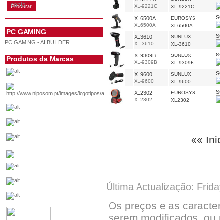
conta
XL-9221C
XL-9221C
S
XL6500A
EUROSYS
XL6500A
XL6500A
PC GAMING
S
XL3610
SUNLUX
PC GAMING - AI BUILDER
XL-3610
XL-3610
S
XL9309B
SUNLUX
Produtos da Marcas
XL-9309B
XL-9309B
S
XL9600
SUNLUX
XL-9600
XL-9600
S
XL2302
EUROSYS
XL2302
XL2302
«« Ini
Última Actualização: Frid
Os preços e as caracte
serem modificados, ou 