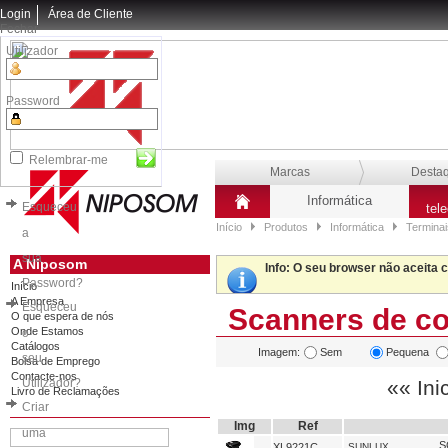
Login
Área de Cliente
Fechar
Utilizador
Password
Relembrar-me
Marcas
Desta
Informática
Esqueceu
tel
Início
Produtos
Informática
Terminai
a
sua
A Niposom
Info
: O seu browser não aceita 
Password?
Início
A Empresa
Esqueceu
Scanners de co
O que espera de nós
Onde Estamos
o
Catálogos
Imagem:
Sem
Pequena
seu
Bolsa de Emprego
Contacte-nos
Utilizador?
«« Ini
Livro de Reclamações
Criar
Img
Ref
uma
S
XL9221C
SUNLUX