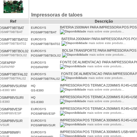
Impressoras de taloes
Ref
Descrição
BATERIA 1500MAH PARA IMPRESSORA POS POS
OSIMPT9BTBAT
EUROSYS
mais sobre este produto...
OSIMPT9BTBAT
POSIMPT9BTBAT
BATERIA 2000MAH PARA IMPRESSORA POS PO
OSIMPT9BTBAT02
EUROSYS
mais sobre este produto...
OSIMPT9BTBAT02
POSIMPT9BTBAT02
BOLSA TRANSPORTE PARA IMPRESSORA POS
OSIMPT9BTBOL02
EUROSYS
mais sobre este produto...
OSIMPT9BTBOL02
POSIMPT9BTBOL02
FONTE DE ALIMENTACAO PARA IMPRESSORA 
OSIFAPRP
EUROSYS
mais sobre este produto...
OSIFAPRP
POSIFAPRP
FONTE DE ALIMENTACAO PARA IMPRESSORA 
OSIMPT9BTFAL02
EUROSYS
mais sobre este produto...
OSIMPT9BTFAL02
POSIMPT9BTFAL02
IMPRESSORA POS TERMICA 220MM/S RJ45+US
OSIMP88VSURIW
HQ
mais sobre este produto...
S-8380 WH
GS-8380
IMPRESSORA POS TERMICA 220MM/S RJ45+US
OSIMP88VSURI
HQ
mais sobre este produto...
S-8380
GS-8380
IMPRESSORA POS TERMICA 250MM/S RJ45+USB
OSIMP88VESP
EUROSYS
mais sobre este produto...
OSIMP88VESP
POSIMP88VESP
IMPRESSORA POS TERMICA 300MM/S RJ45+USB
OSIMP88VSUR
EUROSYS
mais sobre este produto...
8VSUR
POSIMP88VSUR
IMPRESSORA POS TERMICA 300MM/S USB+WIFI
OSIMP88WIFI
EUROSYS
mais sobre este produto...
8VSUR
POSIMP88WIFI