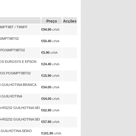
Preço
Acções
IMPT9BT / T9WFF
€94.90
c/IVA
SIMPT9BT02
€50.40
c/IVA
 POSIMPT9BT02
€5.90
c/IVA
POS EUROSYS E EPSON
€24.40
c/IVA
POS POSIMPT9BT02
€15.90
c/IVA
B GUILHOTINA BRANCA
€54.00
c/IVA
B GUILHOTINA
€54.00
c/IVA
+RS232 GUILHOTINA SEI
€62.90
c/IVA
+RS232 GUILHOTINA SEI
€57.90
c/IVA
 GUILHOTINA SEIKO
€101.90
c/IVA