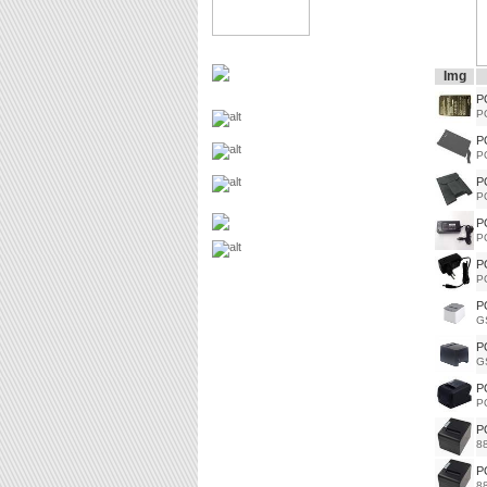
Img
P
P
P
P
P
P
P
P
P
P
P
G
P
G
P
P
P
8
P
8