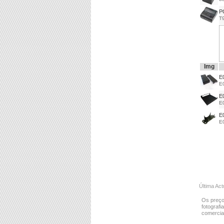
P
T
Img
E
E
E
E
E
E
Última Act
Os preço
fotografi
comercial