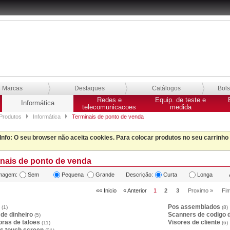
Marcas
Destaques
Catálogos
Bol
Redes e
Equip. de teste e
Informática
telecomunicacoes
medida
Produtos
Informática
Terminais de ponto de venda
Info
: O seu browser não aceita cookies. Para colocar produtos no seu carrinho
nais de ponto de venda
magem:
Sem
Pequena
Grande
Descrição:
Curta
Longa
«« Inicio
« Anterior
1
2
3
Proximo »
Fi
h
Pos assemblados
(1)
(8)
de dinheiro
Scanners de codigo 
(5)
ras de taloes
Visores de cliente
(11)
(6)