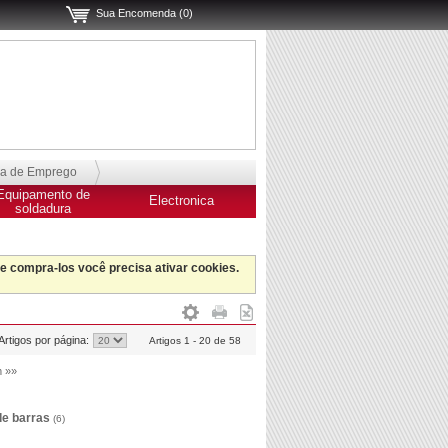
Sua Encomenda (0)
sa de Emprego
Equipamento de
Electronica
soldadura
 e compra-los você precisa ativar cookies.
Artigos por página:
Artigos 1 - 20 de 58
m »»
de barras
(6)