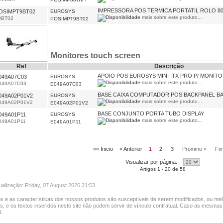
IMPRESSORA POS TERMICA PORTATIL ROLO 8
OSIMPT9BT02
EUROSYS
mais sobre este produto...
9BT02
POSIMPT9BT02
Monitores touch screen
Ref
Descrição
APOIO POS EUROSYS MINI ITX PRO P/ MONITO
049A07C03
EUROSYS
mais sobre este produto...
049A07C03
E049A07C03
BASE CAIXA COMPUTADOR POS BACKPANEL BA
049A02P01V2
EUROSYS
mais sobre este produto...
049A02P01V2
E049A02P01V2
BASE CONJUNTO PORTA TUBO DISPLAY
049A01P11
EUROSYS
mais sobre este produto...
049A01P11
E049A01P11
«« Inicio
« Anterior
1
2
3
Proximo »
Fi
Visualizar por página:
Artigos 1 - 20 de 58
ualização: Friday, 07 August 2026 21:53
s e as características dos nossos produtos são susceptíveis de serem modificados, ou mel
as, e os textos inseridos neste site não podem servir de vínculo contratual. Caso as mesmas
.