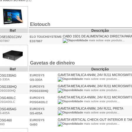
es touch screen
(21)
Elotouch
Ref
Descrição
CABO 15D1 DE ALIMENTACAO DIRECTA PAR
OSE15D1C24V
ELO TOUCHSYSTEMS
mais sobre este produto...
337867
E337867
Gavetas de dinheiro
Ref
Descrição
GAVETA METALICA 4N4M, 24V RJ11 MICROSWIT
OSG330AG
EUROSYS
mais sobre este produto...
S-330A
GS-330A
GAVETA METALICA 4N4M, 24V RJ11 MICROSWIT
OSG330HQ
EUROSYS
mais sobre este produto...
OSG330HQ
POSG330HQ
GAVETA METALICA 4N8M, 24V RJ11 MICROSWIT
OSG400LC
EUROSYS
mais sobre este produto...
OSG400LC
POSG400LC
GAVETA METALICA 4N8M, 24V RJ11, PRETA
OSG405AG
EUROSYS
mais sobre este produto...
S-405A
GS-405A
GAVETA VERTICAL CHECK-OUT INTERIOR E TA
OSG460
EUROSYS
mais sobre este produto...
460
G460