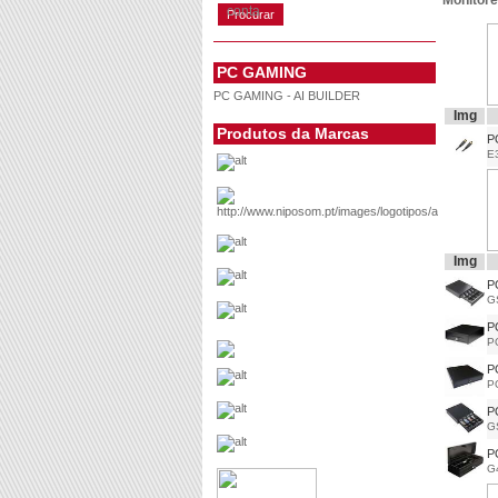
Monitor
conta
PC GAMING
PC GAMING - AI BUILDER
Img
Produtos da Marcas
P
E
Img
P
G
P
P
P
P
P
G
P
G