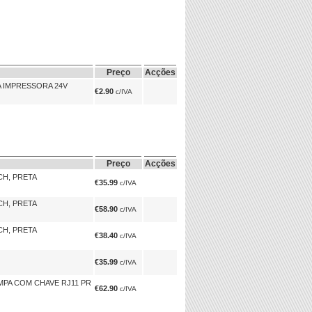
Preço
Acções
A IMPRESSORA 24V
€2.90
c/IVA
Preço
Acções
CH, PRETA
€35.99
c/IVA
CH, PRETA
€58.90
c/IVA
CH, PRETA
€38.40
c/IVA
€35.99
c/IVA
MPA COM CHAVE RJ11 PR
€62.90
c/IVA