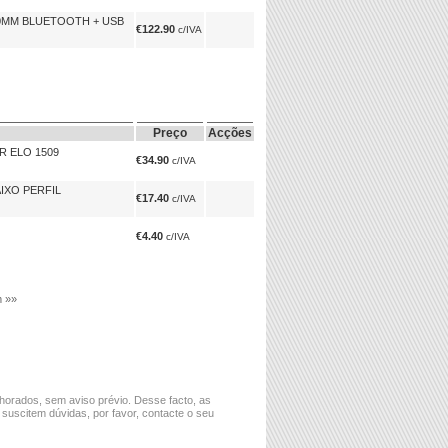
0MM BLUETOOTH + USB
€122.90
c/IVA
Preço
Acções
R ELO 1509
€34.90
c/IVA
IXO PERFIL
€17.40
c/IVA
€4.40
c/IVA
m »»
horados, sem aviso prévio. Desse facto, as
 suscitem dúvidas, por favor, contacte o seu