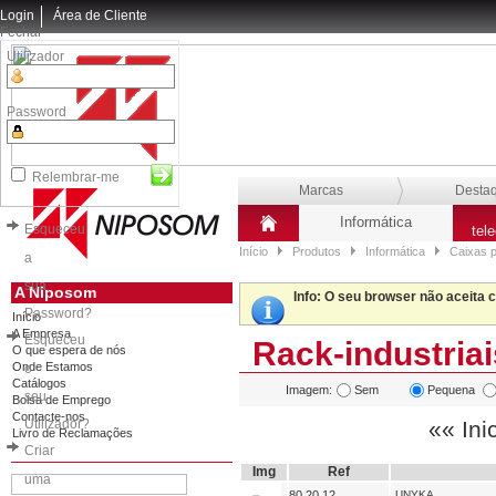
Login
Área de Cliente
Fechar
Utilizador
Password
Relembrar-me
Marcas
Desta
Informática
Esqueceu
tel
Início
Produtos
Informática
Caixas 
a
sua
A Niposom
Info
: O seu browser não aceita 
Password?
Início
A Empresa
Esqueceu
Rack-industriai
O que espera de nós
Onde Estamos
o
Catálogos
Imagem:
Sem
Pequena
seu
Bolsa de Emprego
Contacte-nos
Utilizador?
«« Ini
Livro de Reclamações
Criar
Img
Ref
uma
80.20.12
UNYKA