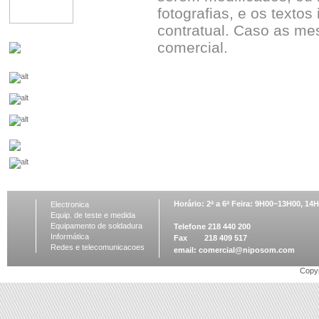
fotografias, e os textos
contratual. Caso as me
comercial.
Horário: 2ª a 6ª Feira: 9H00~13H00, 1
Electronica
Equip. de teste e medida
Equipamento de soldadura
Telefone 218 440 200
Informática
Fax 218 409 517
Redes e telecomunicacoes
email:
comercial@niposom.com
Copyr