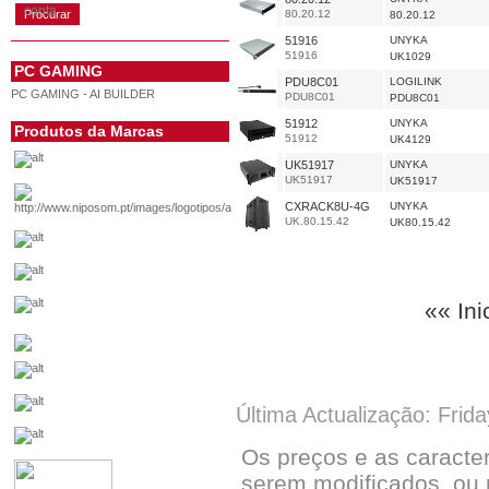
conta
80.20.12
80.20.12
51916
UNYKA
51916
UK1029
PC GAMING
PDU8C01
LOGILINK
PC GAMING - AI BUILDER
PDU8C01
PDU8C01
51912
UNYKA
Produtos da Marcas
51912
UK4129
UK51917
UNYKA
UK51917
UK51917
CXRACK8U-4G
UNYKA
UK.80.15.42
UK80.15.42
«« Ini
Última Actualização: Frid
Os preços e as caracte
serem modificados, ou 