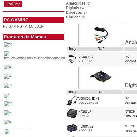
conta
Analogicas
(1)
Digitais
(5)
Diversos
(1)
Hibridas
(1)
PC GAMING
PC GAMING - AI BUILDER
Produtos da Marcas
Anal
Img
Ref
VG0001A
HQ
VG0001A
VG0001
Digit
Img
Ref
VG0001HDMI
HQ
VG0001HDMI
VG0001
HD60NS
NTECH
HD60NS
HD60NS
HD60NS2
NTECH
HD60NS2
HD60NS