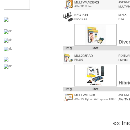
MULTVMA836RS
AVERME
AVer3D Volar
MULTVM
NEO-B14
MINIX
NEO B14
B14
Dive
Img
Ref
MUL203RAD
PIXELV
FM203
FM203
Hibr
Img
Ref
MULTVMH968
AVERME
AVerTV Hybrid AirExpress H968
AVerTV H
«« Ini