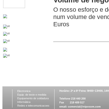
O nosso esforço e d
num volume de vend
Euros
Horário: 2ª a 6ª Feira: 9H00~13H00, 1
Electronica
Equip. de teste e medida
Equipamento de soldadura
Telefone 218 440 200
Informática
Fax 218 409 517
Redes e telecomunicacoes
email:
comercial@niposom.com