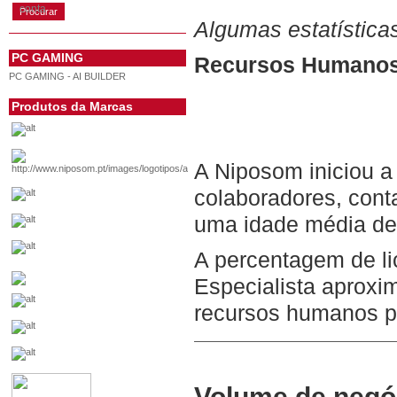
conta
Algumas estatísticas
PC GAMING
Recursos Humanos,
PC GAMING - AI BUILDER
Produtos da Marcas
A Niposom iniciou a
colaboradores, con
uma idade média de
A percentagem de l
Especialista aproxi
recursos humanos pe
Volume de negó