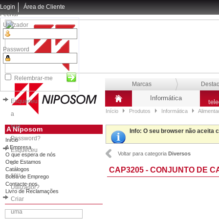
Login
Área de Cliente
Fechar
Utilizador
Password
Relembrar-me
Marcas
Desta
Informática
Esqueceu
tel
Início
Produtos
Informática
Aliment
a
sua
A Niposom
Info
: O seu browser não aceita 
Password?
Início
A Empresa
Esqueceu
Voltar para categoria
Diversos
O que espera de nós
Onde Estamos
o
CAP3205 - CONJUNTO DE 
Catálogos
seu
Bolsa de Emprego
Contacte-nos
Utilizador?
Livro de Reclamações
Criar
uma