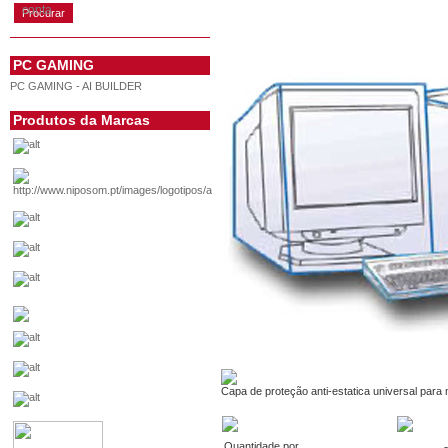
conta
PC GAMING
PC GAMING - AI BUILDER
Produtos da Marcas
Capa de proteção anti-estatica universal para m
Quantidade por