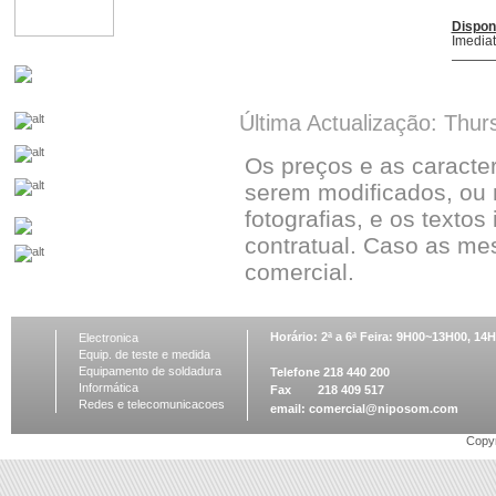
Dispon
Imedia
Última Actualização: Thur
Os preços e as caracte
serem modificados, ou 
fotografias, e os textos
contratual. Caso as me
comercial.
Horário: 2ª a 6ª Feira: 9H00~13H00, 1
Electronica
Equip. de teste e medida
Equipamento de soldadura
Telefone 218 440 200
Informática
Fax 218 409 517
Redes e telecomunicacoes
email:
comercial@niposom.com
Copyr