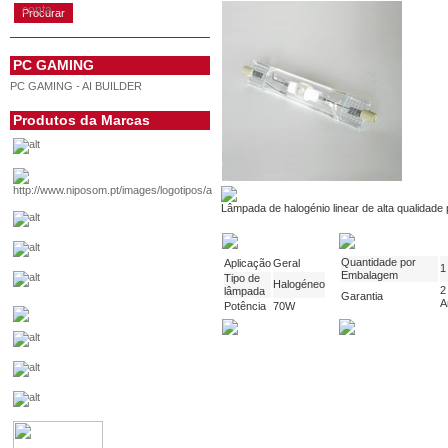
conta
PC GAMING
PC GAMING - AI BUILDER
Produtos da Marcas
Lâmpada de halogénio linear de alta qualidade
Quantidade por
Aplicação
Geral
1
Embalagem
Tipo de
Halogéneo
2
lâmpada
Garantia
A
Potência
70W