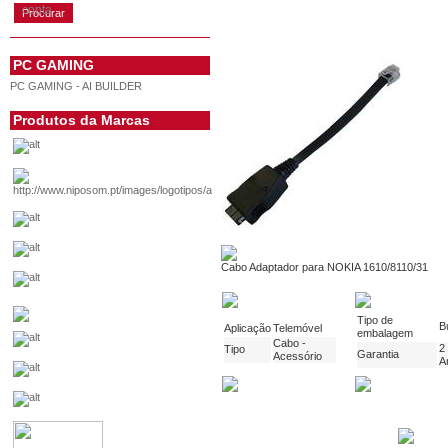
conta
PC GAMING
PC GAMING - AI BUILDER
Produtos da Marcas
Cabo Adaptador para NOKIA 1610/8110/31
Tipo de
B
Aplicação
Telemóvel
embalagem
Cabo -
2
Tipo
Garantia
Acessório
A