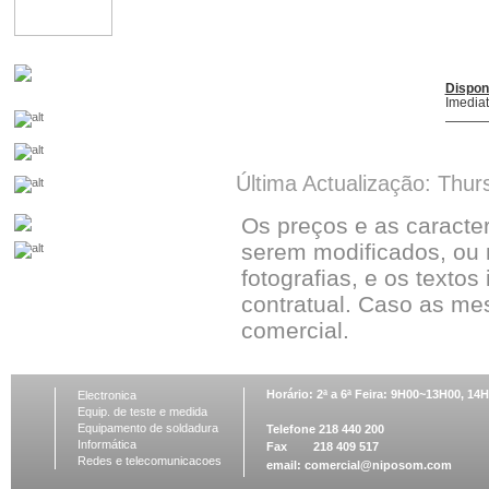
Dispon
Imedia
Última Actualização: Thur
Os preços e as caracte
serem modificados, ou 
fotografias, e os textos
contratual. Caso as me
comercial.
Horário: 2ª a 6ª Feira: 9H00~13H00, 1
Electronica
Equip. de teste e medida
Equipamento de soldadura
Telefone 218 440 200
Informática
Fax 218 409 517
Redes e telecomunicacoes
email:
comercial@niposom.com