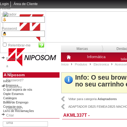
Login
Área de Cliente
Fechar
Utilizador
Password
Relembrar-me
Marcas
Desta
Informática
Esqueceu
tel
Início
Produtos
Electronica
Acessori
a
sua
A Niposom
Info
: O seu brow
Password?
Início
no seu carrinho 
A Empresa
Esqueceu
O que espera de nós
Onde Estamos
o
Catálogos
Voltar para categoria
Adaptadores
seu
Bolsa de Emprego
Contacte-nos
ADAPTADOR DB25 FEMEA DB25 MACH
Utilizador?
Livro de Reclamações
AKML337T -
Criar
uma