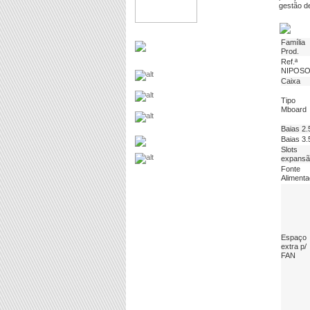
gestão de
Família
Prod.
Ref.ª
NIPOS
Caixa
Tipo
Mboard
Baias 2.
Baias 3.
Slots
expansã
Fonte
Aliment
Espaço
extra p/
FAN