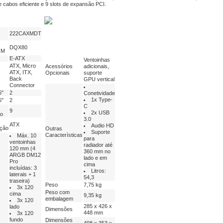
 cabos eficiente e 9 slots de expansão PCI.
222CAXMDT
DQX80
OM
E-ATX
Ventoinhas
ATX, Micro
Acessórios
adicionais,
ATX, ITX,
Opcionais
suporte
Back
GPU vertical
Connector
5"
2
Conetividade
1x Type-
5"
2
C
9
2x USB
o
3.0
ATX
Audio HD
ação
Outras
Suporte
Características
Máx. 10
para
ventoinhas
radiador até
120 mm (4
360 mm no
ARGB DM12
lado e em
Pro
cima
incluídas: 3
Litros:
laterais + 1
54,3
traseira)
Peso
7,75 kg
3x 120
Peso com
cima
9,35 kg
embalagem
3x 120
285 x 426 x
lado
Dimensões
448 mm
3x 120
fundo
Dimensões