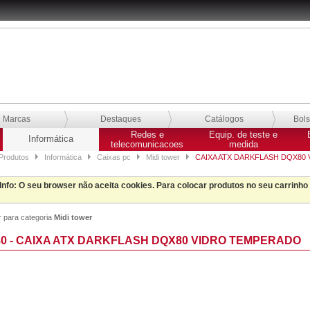
Marcas
Destaques
Catálogos
Bol
Redes e
Equip. de teste e
Informática
telecomunicacoes
medida
Produtos
Informática
Caixas pc
Midi tower
CAIXA ATX DARKFLASH DQX80
Info
: O seu browser não aceita cookies. Para colocar produtos no seu carrinho
r para categoria
Midi tower
0 - CAIXA ATX DARKFLASH DQX80 VIDRO TEMPERADO