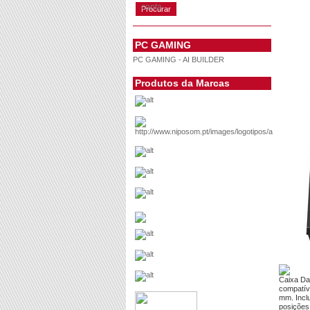
conta
PC GAMING
PC GAMING - AI BUILDER
Produtos da Marcas
Caixa Da
compatív
mm. Incl
posições