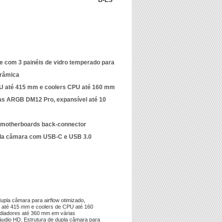
B-ES
 com 3 painéis de vidro temperado para
orâmica
U até 415 mm e coolers CPU até 160 mm
has ARGB DM12 Pro, expansível até 10
 motherboards back-connector
pla câmara com USB-C e USB 3.0
pla câmara para airflow otimizado,
s até 415 mm e coolers de CPU até 160
adiadores até 360 mm em várias
udio HD. Estrutura de dupla câmara para