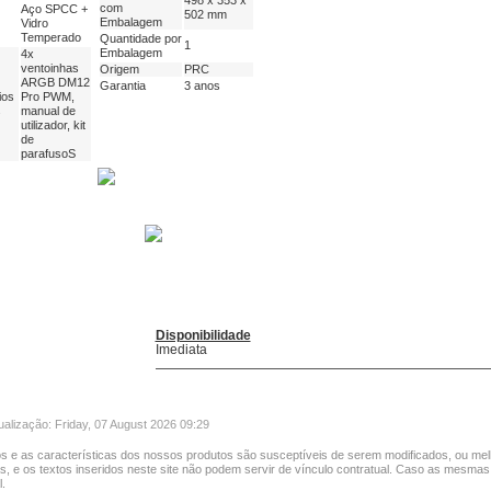
498 x 353 x
com
Aço SPCC +
502 mm
Embalagem
Vidro
Temperado
Quantidade por
1
Embalagem
4x
ventoinhas
Origem
PRC
ARGB DM12
Garantia
3 anos
ios
Pro PWM,
s
manual de
utilizador, kit
de
parafusoS
Disponibilidade
Imediata
ualização: Friday, 07 August 2026 09:29
s e as características dos nossos produtos são susceptíveis de serem modificados, ou mel
as, e os textos inseridos neste site não podem servir de vínculo contratual. Caso as mesmas
.