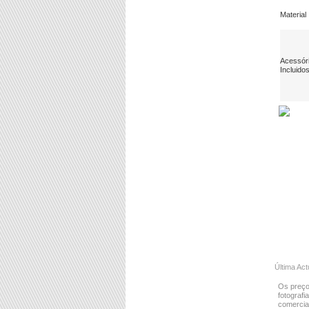
Material
Acessór
Incluido
Última Act
Os preço
fotografi
comercial