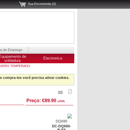
Sua Encomenda (0)
sa de Emprego
Equipamento de
Electronica
soldadura
 VIDRO TEMPERADO
 e compra-los você precisa ativar cookies.
Preço:
€89.90
c/IVA
DQX80
DC-DQX80-