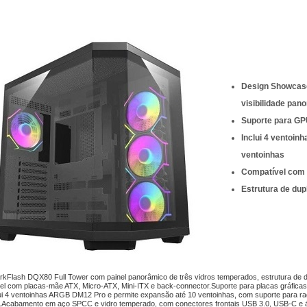
Design Showcase
visibilidade pan
Suporte para GP
Inclui 4 ventoin
ventoinhas
Compatível com
Estrutura de du
rkFlash DQX80 Full Tower com painel panorâmico de três vidros temperados, estrutura de du
el com placas-mãe ATX, Micro-ATX, Mini-ITX e back-connector.Suporte para placas gráfica
ui 4 ventoinhas ARGB DM12 Pro e permite expansão até 10 ventoinhas, com suporte para r
.Acabamento em aço SPCC e vidro temperado, com conectores frontais USB 3.0, USB-C e á