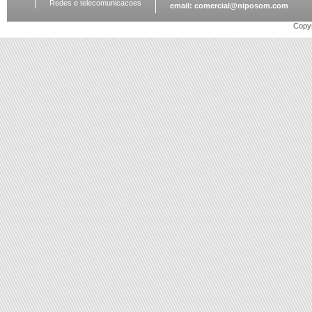
Redes e telecomunicacoes
email:
comercial@niposom.com
Copyr