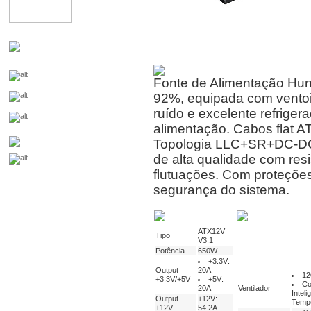
Fonte de Alimentação Hun
92%, equipada com ventoi
ruído e excelente refrige
alimentação. Cabos flat 
Topologia LLC+SR+DC-DC 
de alta qualidade com res
flutuações. Com proteçõe
segurança do sistema.
ATX12V
Tipo
V3.1
Potência
650W
+3.3V:
Output
20A
12
+3.3V/+5V
+5V:
Co
20A
Ventilador
Inteli
Output
+12V:
Temp
+12V
54.2A