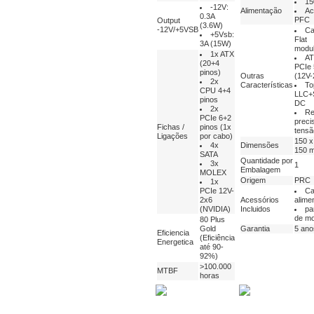
15
-12V:
Alimentação
Ac
0.3A
PFC
Output
(3.6W)
-12V/+5VSB
Ca
+5Vsb:
Flat
3A (15W)
modu
1x ATX
AT
(20+4
PCIe 
pinos)
Outras
(12V-
2x
Características
To
CPU 4+4
LLC+
pinos
DC
2x
Re
PCIe 6+2
preci
Fichas /
pinos (1x
tensã
Ligações
por cabo)
150 x
4x
Dimensões
150 
SATA
Quantidade por
3x
1
Embalagem
MOLEX
Origem
PRC
1x
PCIe 12V-
Ca
2x6
Acessórios
alime
(NVIDIA)
Incluidos
pa
de m
80 Plus
Gold
Garantia
5 ano
Eficiencia
(Eficiência
Energetica
até 90-
92%)
>100.000
MTBF
horas