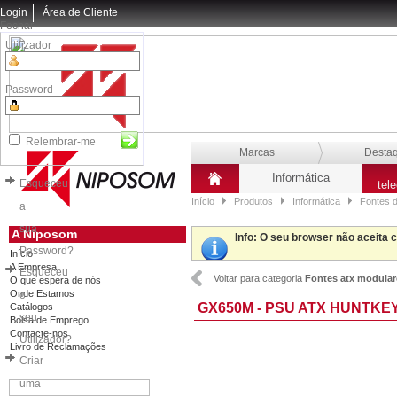
Login
Área de Cliente
Fechar
Utilizador
Password
Relembrar-me
Marcas
Desta
Informática
Esqueceu
tel
Início
Produtos
Informática
Fontes d
a
sua
A Niposom
Info
: O seu browser não aceita 
Password?
Início
A Empresa
Esqueceu
Voltar para categoria
Fontes atx modular
O que espera de nós
Onde Estamos
o
GX650M - PSU ATX HUNTKEY
Catálogos
seu
Bolsa de Emprego
Contacte-nos
Utilizador?
Livro de Reclamações
Criar
uma