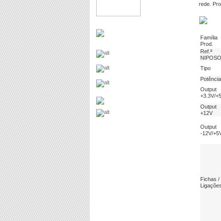
rede. Pr
Família
Prod.
Ref.ª
NIPOS
Tipo
Potência
Output
+3.3V/+
Output
+12V
Output
-12V/+5
Fichas /
Ligaçõe