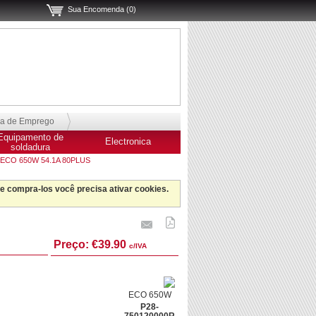
Sua Encomenda (0)
sa de Emprego
Equipamento de
Electronica
soldadura
ECO 650W 54.1A 80PLUS
 e compra-los você precisa ativar cookies.
Preço:
€39.90
c/IVA
ECO 650W
P28-