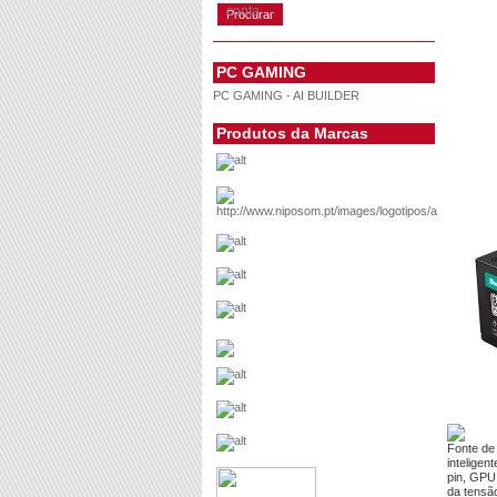
conta
PC GAMING
PC GAMING - AI BUILDER
Produtos da Marcas
Fonte de
inteligen
pin, GPU
da tensã