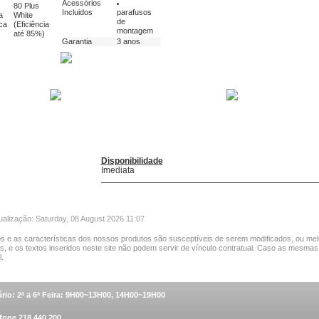
Acessórios
80 Plus
Incluidos
parafusos
a
White
de
ca
(Eficiência
montagem
até 85%)
Garantia
3 anos
Disponibilidade
Imediata
ualização: Saturday, 08 August 2026 11:07
s e as características dos nossos produtos são susceptíveis de serem modificados, ou mel
as, e os textos inseridos neste site não podem servir de vínculo contratual. Caso as mesmas
.
rio: 2ª a 6ª Feira: 9H00~13H00, 14H00~19H00
fone 218 440 200