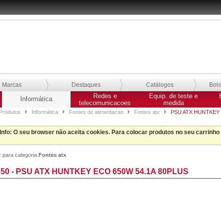
Marcas
Destaques
Catálogos
Bol
Redes e
Equip. de teste e
Informática
telecomunicacoes
medida
Produtos
Informática
Fontes de alimentacao
Fontes atx
PSU ATX HUNTKEY 
Info
: O seu browser não aceita cookies. Para colocar produtos no seu carrinho
r para categoria
Fontes atx
50 - PSU ATX HUNTKEY ECO 650W 54.1A 80PLUS