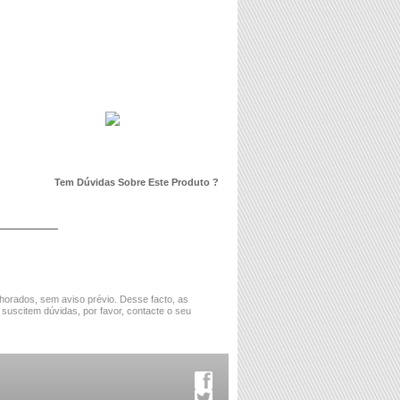
Tem Dúvidas Sobre Este Produto ?
horados, sem aviso prévio. Desse facto, as
 suscitem dúvidas, por favor, contacte o seu