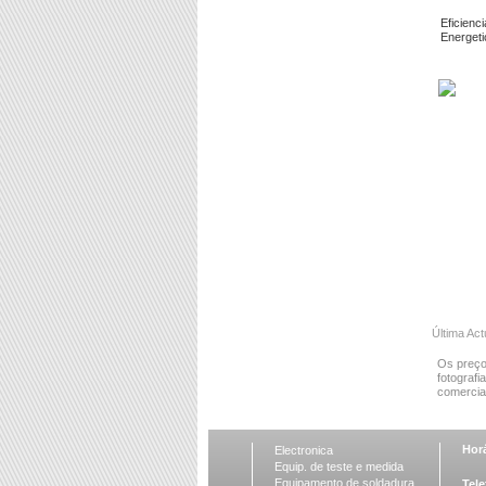
Eficienci
Energeti
Última Act
Os preço
fotografi
comercial
Horá
Electronica
Equip. de teste e medida
Equipamento de soldadura
Tele