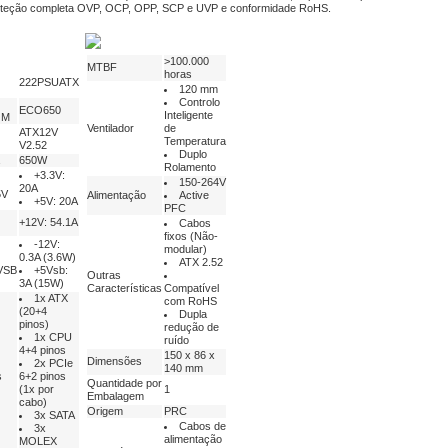
oteção completa OVP, OCP, OPP, SCP e UVP e conformidade RoHS.
>100.000
MTBF
horas
222PSUATX
120 mm
Controlo
ECO650
Inteligente
OM
Ventilador
de
ATX12V
Temperatura
V2.52
Duplo
650W
Rolamento
+3.3V:
150-264V
20A
5V
Alimentação
Active
+5V: 20A
PFC
+12V: 54.1A
Cabos
fixos (Não-
-12V:
modular)
0.3A (3.6W)
ATX 2.52
VSB
+5Vsb:
Outras
3A (15W)
Características
Compatível
1x ATX
com RoHS
(20+4
Dupla
pinos)
redução de
1x CPU
ruído
4+4 pinos
150 x 86 x
Dimensões
2x PCIe
140 mm
s
6+2 pinos
Quantidade por
(1x por
1
Embalagem
cabo)
Origem
PRC
3x SATA
Cabos de
3x
alimentação
MOLEX