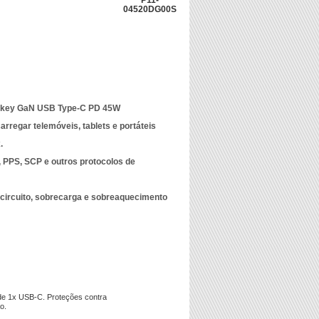
P11-
04520DG00S
tkey GaN USB Type-C PD 45W
rregar telemóveis, tablets e portáteis
.
 PPS, SCP e outros protocolos de
-circuito, sobrecarga e sobreaquecimento
de 1x USB-C. Proteções contra
o.