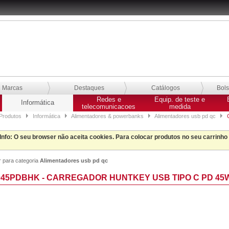
Marcas
Destaques
Catálogos
Bol
Redes e
Equip. de teste e
Informática
telecomunicacoes
medida
Produtos
Informática
Alimentadores & powerbanks
Alimentadores usb pd qc
C
Info
: O seu browser não aceita cookies. Para colocar produtos no seu carrinho
r para categoria
Alimentadores usb pd qc
45PDBHK - CARREGADOR HUNTKEY USB TIPO C PD 4