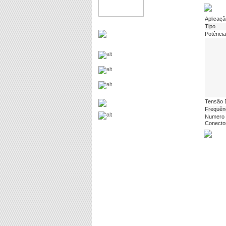
Aplicaçã
Tipo
Potência
Tensão
Frequên
Numero 
Conecto