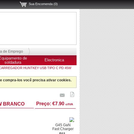
Sua Encomenda (0)
sa de Emprego
Equipamento de
Electronica
soldadura
ARREGADOR HUNTKEY USB TIPO C PD 45W
 e compra-los você precisa ativar cookies.
Preço:
€7.90
5W BRANCO
c/IVA
G45 GaN
Fast Charger