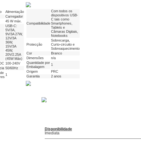
Com todos os
o
Alimentação
dispositivos USB-
Carregador
C tais como
45 W máx.
Compatibilidade
Smartphones,
USB-C:
Tablets e
5V/3A,
Câmaras Digitais,
9V/3A 27W,
Notebooks
12V/3A
Sobrecarga,
36W,
Protecção
Curto-circuito e
15V/3A
Sobreaquecimento
45W,
Cor
Branco
20V/2.25A
Dimensões
n/a
(45W Máx)
Quantidade por
 DC
100-240V
1
Embalagem
cia
50/60Hz
Origem
PRC
de
1
Garantia
2 anos
res
Disponibilidade
Imediata