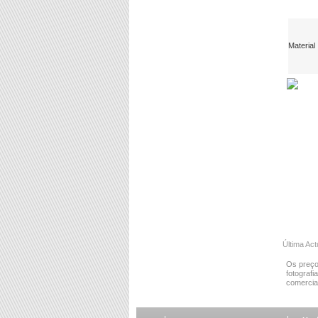
Material
Última Ac
Os preço
fotografi
comercial