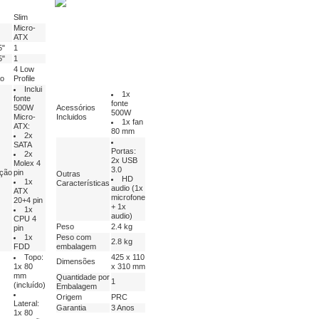
Slim
Micro-
ATX
5"
1
5"
1
4 Low
o
Profile
Inclui
1x
fonte
fonte
500W
Acessórios
500W
Micro-
Incluidos
1x fan
ATX:
80 mm
2x
SATA
Portas:
2x
2x USB
Molex 4
3.0
ação
pin
Outras
HD
1x
Características
audio (1x
ATX
microfone
20+4 pin
+ 1x
1x
audio)
CPU 4
Peso
2.4 kg
pin
1x
Peso com
2.8 kg
FDD
embalagem
Topo:
425 x 110
Dimensões
1x 80
x 310 mm
mm
Quantidade por
1
(incluído)
Embalagem
Origem
PRC
Lateral:
Garantia
3 Anos
1x 80