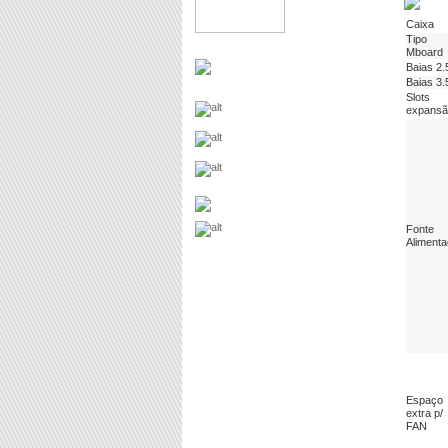
Caixa
Tipo
Mboard
Baias 2.
Baias 3.
Slots
expansã
Fonte
Aliment
Espaço
extra p/
FAN