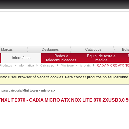
Marcas
Destaques
Catálogos
Bol
Redes e
Equip. de teste e
Informática
telecomunicacoes
medida
Produtos
Informática
Caixas pc
Mini tower - micro atx
CAIXA MICRO ATX NO
Info
: O seu browser não aceita cookies. Para colocar produtos no seu carrinho
r para categoria
Mini tower - micro atx
NXLITE070 - CAIXA MICRO ATX NOX LITE 070 2XUSB3.0