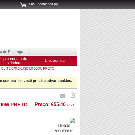
Sua Encomenda (0)
sa de Emprego
Equipamento de
Electronica
soldadura
X LITE 070 2XUSB3.0 500W PRETO
 e compra-los você precisa ativar cookies.
Preço:
€55.40
 500W PRETO
c/IVA
Lite030
NXLITE070