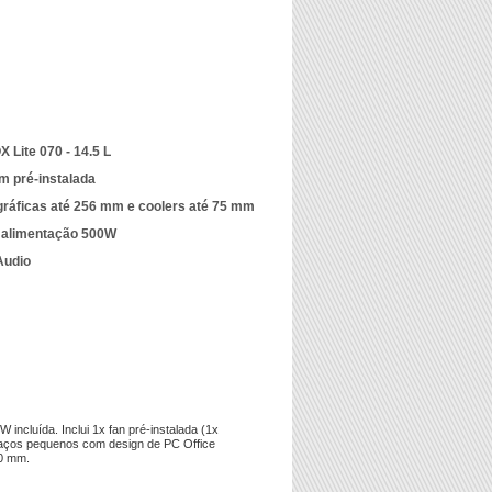
 Lite 070 - 14.5 L
 pré-instalada
gráficas até 256 mm e coolers até 75 mm
de alimentação 500W
Audio
cluída. Inclui 1x fan pré-instalada (1x
spaços pequenos com design de PC Office
10 mm.