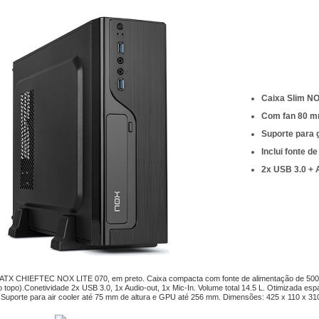
Caixa Slim NOX
Com fan 80 mm
Suporte para 
Inclui fonte 
2x USB 3.0 + 
ATX CHIEFTEC NOX LITE 070, em preto. Caixa compacta com fonte de alimentação de 500W in
 topo).Conetividade 2x USB 3.0, 1x Audio-out, 1x Mic-In. Volume total 14.5 L. Otimizada e
Suporte para air cooler até 75 mm de altura e GPU até 256 mm. Dimensões: 425 x 110 x 3