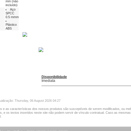
mm (não
incluído)
Aço
SPCC
0.5 mmm
Plástico
ABS
Disponibilidade
Imediata
tualização: Thursday, 06 August 2026 04:27
s e as características dos nossos produtos são susceptíveis de serem modificados, ou mel
as, e os textos inseridos neste site não podem servir de vínculo contratual. Caso as mesmas
.