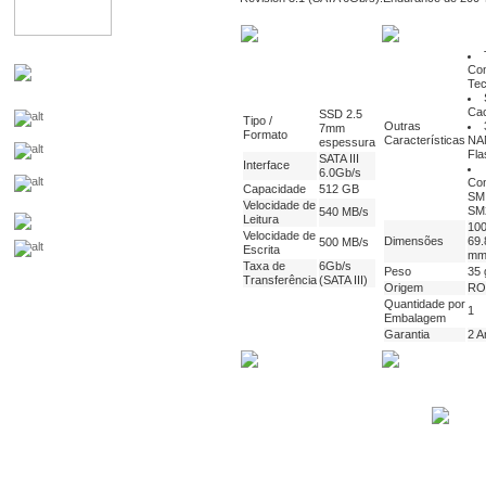
Co
Tec
Ca
SSD 2.5
Tipo /
Outras
7mm
Formato
Características
NA
espessura
Fla
SATA III
Interface
6.0Gb/s
Con
Capacidade
512 GB
SM
Velocidade de
SM
540 MB/s
Leitura
100
Velocidade de
Dimensões
69.
500 MB/s
Escrita
m
Taxa de
6Gb/s
Peso
35 
Transferência
(SATA III)
Origem
RO
Quantidade por
1
Embalagem
Garantia
2 A