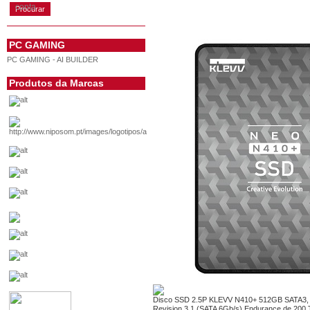
conta
PC GAMING
PC GAMING - AI BUILDER
Produtos da Marcas
Disco SSD 2.5P KLEVV N410+ 512GB SATA3, cap
Revision 3.1 (SATA 6Gb/s).Endurance de 200