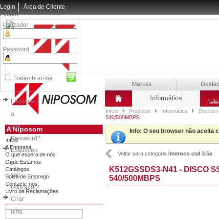
Login
Área de Cliente
Fechar
Utilizador
Password
Relembrar-me
Marcas
Desta
Informática
Esqueceu
tel
Início
Produtos
Informática
Discos r
a
540/500MBPS
sua
A Niposom
Info
: O seu browser não aceita 
Password?
Início
A Empresa
Esqueceu
Voltar para categoria
Internos ssd 2.5p
O que espera de nós
Onde Estamos
o
K512GSSDS3-N41 - DISCO S
Catálogos
seu
Bolsa de Emprego
540/500MBPS
Contacte-nos
Utilizador?
Livro de Reclamações
Criar
uma