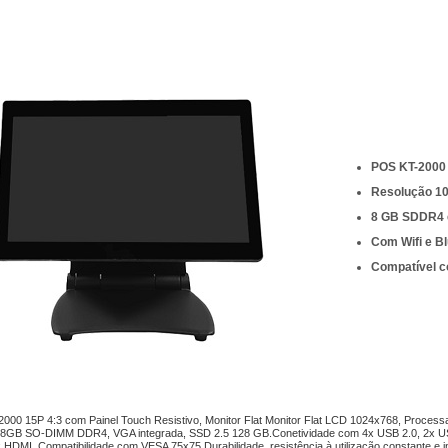
POS KT-2000 I
Resolução 1
8 GB SDDR4 
Com Wifi e B
Compatível 
000 15P 4:3 com Painel Touch Resistivo, Monitor Flat Monitor Flat LCD 1024x768, Processa
8GB SO-DIMM DDR4, VGA integrada, SSD 2.5 128 GB.Conetividade com 4x USB 2.0, 2x USB
HDMI. Compatibilidade com VESA 75x75.Durabilidade, resistência à utilização constante e intu