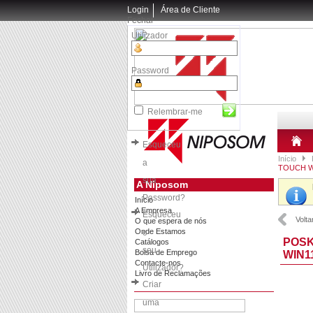
Login
Área de Cliente
Fechar
Utilizador
Password
Relembrar-me
Esqueceu
Início
a
TOUCH W
sua
A Niposom
Password?
Início
A Empresa
Esqueceu
Volta
O que espera de nós
Onde Estamos
o
POSK
Catálogos
seu
Bolsa de Emprego
WIN1
Contacte-nos
Utilizador?
Livro de Reclamações
Criar
uma