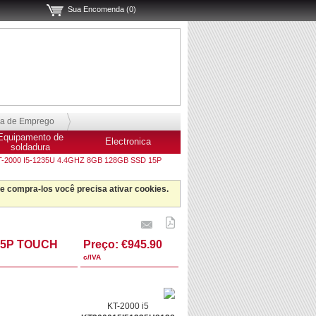
Sua Encomenda (0)
sa de Emprego
Equipamento de
Electronica
soldadura
-2000 I5-1235U 4.4GHZ 8GB 128GB SSD 15P
 e compra-los você precisa ativar cookies.
 15P TOUCH
Preço:
€945.90
c/IVA
KT-2000 i5