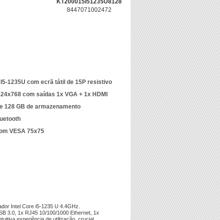
KT200015I51235U8128
8447071002472
5-1235U com ecrã tátil de 15P resistivo
024x768 com saídas 1x VGA + 1x HDMI
e 128 GB de armazenamento
luetooth
com VESA 75x75
dor Intel Core i5-1235 U 4.4GHz.
 3.0, 1x RJ45 10/100/1000 Ethernet, 1x
itiva experiência de utilização, crucial