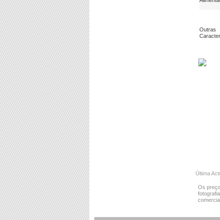
Aliment
Outras
Caracter
Última Ac
Os preço
fotografi
comercial