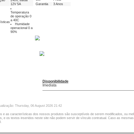
ação
240V, saída
12V 5A
Garantia
3 Anos
Temperatura
de operação 0
a 40C
ísticas
Humidade
operacional 0 a
90%
Disponibilidade
Imediata
tualização: Thursday, 06 August 2026 21:42
s e as características dos nossos produtos são susceptíveis de serem modificados, ou mel
as, e os textos inseridos neste site não podem servir de vínculo contratual. Caso as mesmas
.