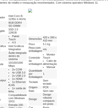
ientes de retalho e restauração movimentados. Com sistema operativo Windows 11.
Intel Core i5-
ador
1235U 4.4GHz
8GB DDR4
SO-DIMM
SSD 2.5
gido
128GB
Painel
420 x 260 x
Dimensões
Touch
410 mm
4:3
Peso
5.1 kg
áfica
Intel Gráficos
Peso com
o
Integrados
n/a
embalagem
Áudio integrado
Monitor
dentro do
Conteúdo
Touch
sistema
da
Cabo de
10/100/1000
embalagem
alimentação
ede
Mbps
Manual
2x COM
Quantidade
4x USB 3.0
por
1
2x USB 2.0
Embalagem
1x HDMI
Output
Sem
1x Ethernet
Teclado
teclado
RJ45
Origem
PCR
1x saída de
Rato
Sem rato
linha
Design
Compatibilidade
robusto
com Windows
Design
o
compacto
10/11
em preto
Entrada 100-
Cor
Preta