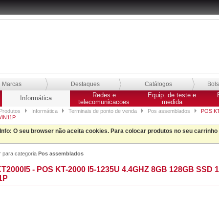
Marcas
Destaques
Catálogos
Bol
Redes e
Equip. de teste e
Informática
telecomunicacoes
medida
Produtos
Informática
Terminais de ponto de venda
Pos assemblados
POS KT
IN11P
Info
: O seu browser não aceita cookies. Para colocar produtos no seu carrinho
r para categoria
Pos assemblados
T2000I5 - POS KT-2000 I5-1235U 4.4GHZ 8GB 128GB SSD
1P