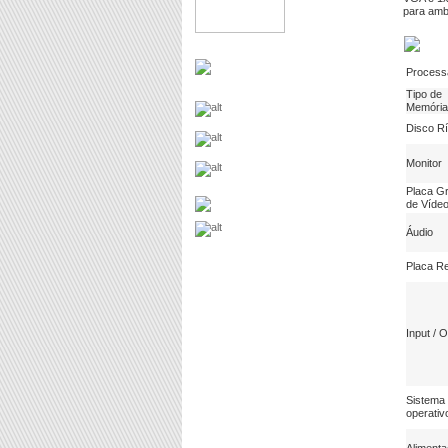
para amb
Process
Tipo de
Memória
Disco Rí
Monitor
Placa Gr
de Víde
Áudio
Placa R
Input / 
Sistema
operativ