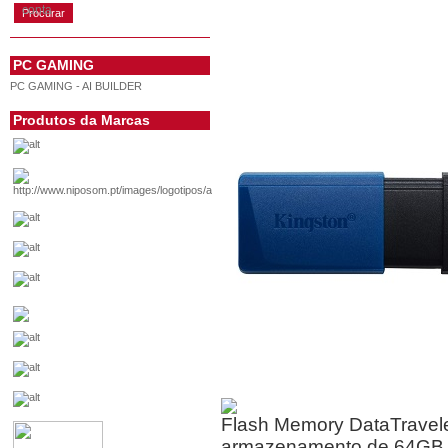
conta
PC GAMING
PC GAMING - AI BUILDER
Produtos da Marcas
Flash Memory DataTravele
armazenamento de 64GB. 