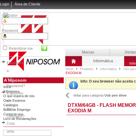
Login
Área de Cliente
Fechar
Utilizador
Password
Relembrar-me
Marcas
Desta
Informática
Esqueceu
tel
Início
Produtos
Informática
Usb pen
a
EXODIA M
sua
A Niposom
Info
: O seu browser não aceita 
Password?
Início
A Empresa
Esqueceu
Voltar para categoria
Usb pen drive
O que espera de nós
Onde Estamos
o
DTXM/64GB - FLASH MEMOR
Catálogos
seu
Bolsa de Emprego
EXODIA M
Contacte-nos
Utilizador?
Livro de Reclamações
Criar
uma