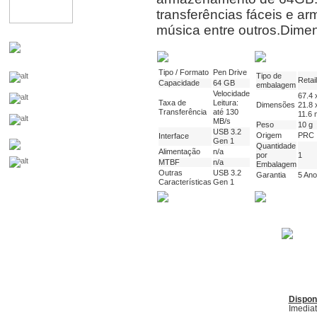
transferências fáceis e 
música entre outros.Dimen
Tipo / Formato
Pen Drive
Tipo de
Retail
Capacidade
64 GB
embalagem
Velocidade
67.4 
Taxa de
Leitura:
Dimensões
21.8 
Transferência
até 130
11.6
MB/s
Peso
10 g
USB 3.2
Origem
PRC
Interface
Gen 1
Quantidade
Alimentação
n/a
por
1
MTBF
n/a
Embalagem
Outras
USB 3.2
Garantia
5 An
Características
Gen 1
Dispon
Imedia