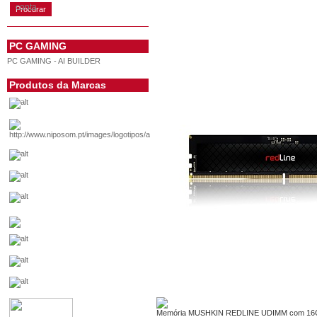
conta
PC GAMING
PC GAMING - AI BUILDER
Produtos da Marcas
Memória MUSHKIN REDLINE UDIMM com 16GB d