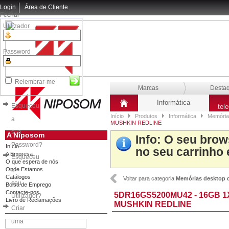
Login
Área de Cliente
Fechar
Utilizador
Password
Relembrar-me
Marcas
Desta
Informática
Esqueceu
tel
Início
Produtos
Informática
Memória
a
MUSHKIN REDLINE
sua
A Niposom
Info
: O seu brow
Password?
Início
no seu carrinho 
A Empresa
Esqueceu
O que espera de nós
Onde Estamos
o
Catálogos
Voltar para categoria
Memórias desktop 
seu
Bolsa de Emprego
Contacte-nos
5DR16GS5200MU42 - 16GB 
Utilizador?
Livro de Reclamações
MUSHKIN REDLINE
Criar
uma