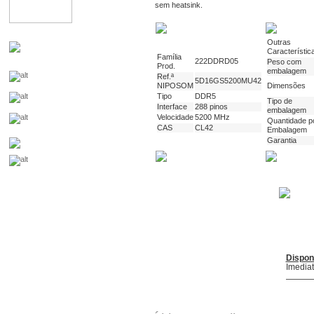
sem heatsink.
Outras
Característic
Família
222DDRD05
Peso com
Prod.
embalagem
Ref.ª
5D16GS5200MU42
NIPOSOM
Dimensões
Tipo
DDR5
Tipo de
Interface
288 pinos
embalagem
Velocidade
5200 MHz
Quantidade p
CAS
CL42
Embalagem
Garantia
Dispon
Imedia