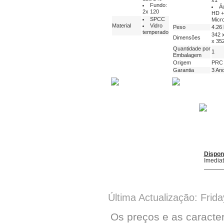
x1
Fundo:
Á
2x 120
HD +
SPCC
Micr
Material
Vidro
Peso
4.26
temperado
342 
Dimensões
x 35
Quantidade por
1
Embalagem
Origem
PRC
Garantia
3 An
Dispon
Imedia
Última Actualização: Frid
Os preços e as caracte