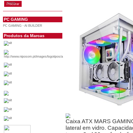
conta
PC GAMING
PC GAMING - AI BUILDER
Produtos da Marcas
Caixa ATX MARS GAMING MC
lateral em vidro. Capacida