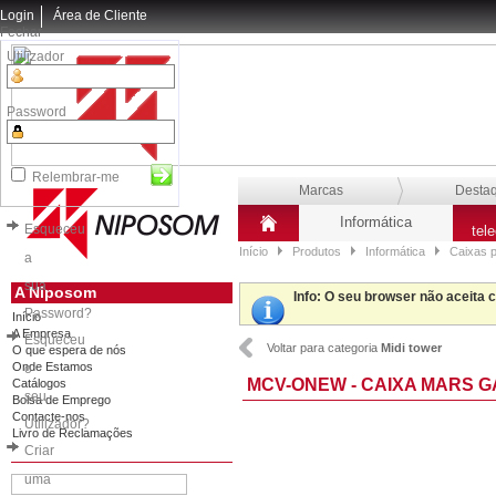
Login
Área de Cliente
Fechar
Utilizador
Password
Relembrar-me
Marcas
Desta
Informática
Esqueceu
tel
Início
Produtos
Informática
Caixas 
a
sua
A Niposom
Info
: O seu browser não aceita 
Password?
Início
A Empresa
Esqueceu
Voltar para categoria
Midi tower
O que espera de nós
Onde Estamos
o
MCV-ONEW - CAIXA MARS 
Catálogos
seu
Bolsa de Emprego
Contacte-nos
Utilizador?
Livro de Reclamações
Criar
uma