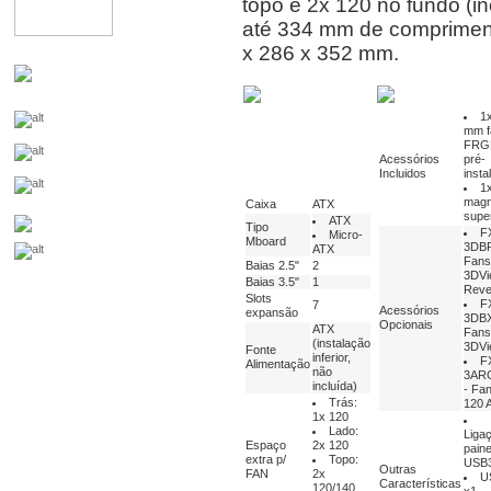
topo e 2x 120 no fundo (i
até 334 mm de comprimen
x 286 x 352 mm.
1
mm f
FRG
Acessórios
pré-
Incluidos
insta
1x
magn
Caixa
ATX
super
ATX
Tipo
F
Micro-
Mboard
3DBR
ATX
Fans
Baias 2.5"
2
3DVi
Baias 3.5"
1
Reve
Slots
F
7
Acessórios
expansão
3DBX
Opcionais
ATX
Fans
(instalação
3DVi
Fonte
inferior,
F
Alimentação
não
3AR
incluída)
- Fa
Trás:
120
1x 120
Lado:
Liga
Espaço
2x 120
paine
extra p/
Topo:
USB3
Outras
FAN
2x
U
Características
120/140