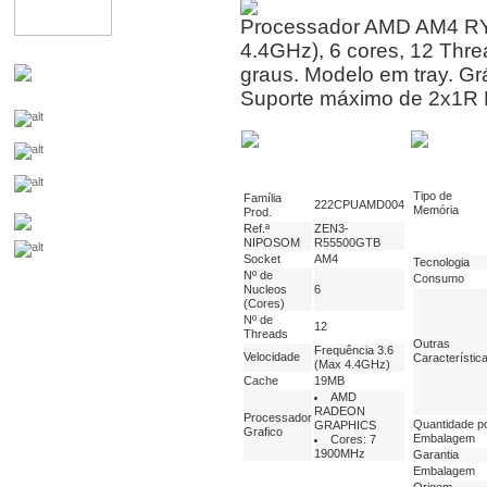
Processador AMD AM4 RY
4.4GHz), 6 cores, 12 Th
graus. Modelo em tray. G
Suporte máximo de 2x1R
Tipo de
Família
222CPUAMD004
Memória
Prod.
Ref.ª
ZEN3-
NIPOSOM
R55500GTB
Socket
AM4
Tecnologia
Nº de
Consumo
Nucleos
6
(Cores)
Nº de
12
Threads
Outras
Frequência 3.6
Velocidade
Característic
(Max 4.4GHz)
Cache
19MB
AMD
RADEON
Processador
Quantidade p
GRAPHICS
Grafico
Embalagem
Cores: 7
1900MHz
Garantia
Embalagem