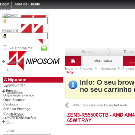
Login
Área de Cliente
Fechar
Utilizador
Password
Relembrar-me
Marcas
Desta
Informática
Esqueceu
tel
Início
Produtos
Informática
Process
a
TRAY
sua
A Niposom
Info
: O seu brow
Password?
Início
no seu carrinho 
A Empresa
Esqueceu
O que espera de nós
Onde Estamos
o
Catálogos
Voltar para categoria
10-socket am4
seu
Bolsa de Emprego
Contacte-nos
ZEN3-R55500GTB - AMD AM4 
Utilizador?
Livro de Reclamações
65W TRAY
Criar
uma