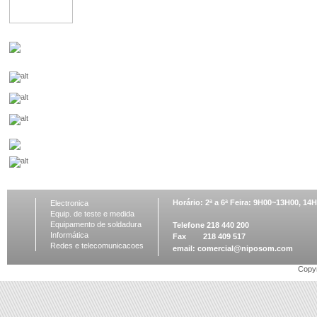
Horário: 2ª a 6ª Feira: 9H00~13H00, 1
Electronica
Equip. de teste e medida
Equipamento de soldadura
Telefone 218 440 200
Informática
Fax 218 409 517
Redes e telecomunicacoes
email:
comercial@niposom.com
Copyr