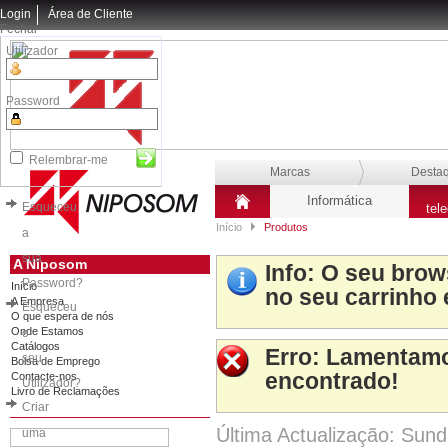
Login
Área de Cliente
Fechar
Utilizador
Password
Relembrar-me
Marcas
Desta
Informática
Esqueceu
tel
Início
Produtos
a
sua
A Niposom
Info
: O seu brow
Password?
Início
no seu carrinho 
A Empresa
Esqueceu
O que espera de nós
Onde Estamos
o
Catálogos
Erro
: Lamentamo
seu
Bolsa de Emprego
encontrado!
Contacte-nos
Utilizador?
Livro de Reclamações
Criar
Última Actualização: Sun
uma