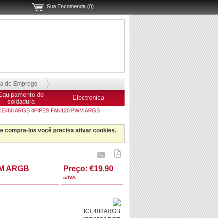
Sua Encomenda (0)
sa de Emprego
Equipamento de
Electronica
soldadura
E480 ARGB 4PIPES FAN120 PWM ARGB
 e compra-los você precisa ativar cookies.
WM ARGB
Preço:
€19.90
c/IVA
ICE408ARGB