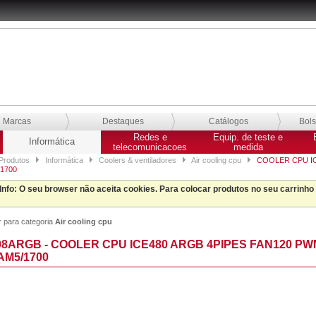
Marcas
Destaques
Catálogos
Bol
Redes e
Equip. de teste e
Informática
telecomunicacoes
medida
Produtos
Informática
Coolers & ventiladores
Air cooling cpu
COOLER CPU IC
1700
Info
: O seu browser não aceita cookies. Para colocar produtos no seu carrinho
r para categoria
Air cooling cpu
08ARGB - COOLER CPU ICE480 ARGB 4PIPES FAN120 P
AM5/1700