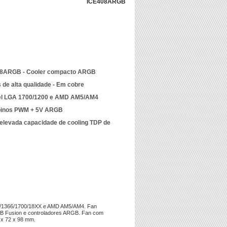
ICE408ARGB
408ARGB - Cooler compacto ARGB
de alta qualidade - Em cobre
tel LGA 1700/1200 e AMD AM5/AM4
pinos PWM + 5V ARGB
, elevada capacidade de cooling TDP de
X/1366/1700/18XX e AMD AM5/AM4. Fan
B Fusion e controladores ARGB. Fan com
 x 72 x 98 mm.