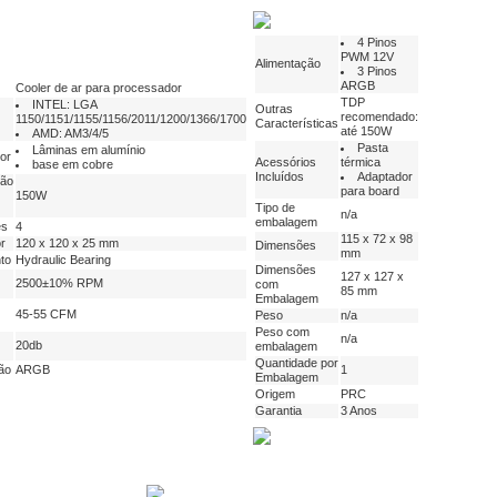
4 Pinos
PWM 12V
Alimentação
3 Pinos
ARGB
Cooler de ar para processador
TDP
INTEL: LGA
Outras
recomendado:
1150/1151/1155/1156/2011/1200/1366/1700
Características
até 150W
AMD: AM3/4/5
Pasta
Lâminas em alumínio
or
Acessórios
térmica
base em cobre
Incluídos
Adaptador
ção
para board
150W
Tipo de
n/a
embalagem
es
4
115 x 72 x 98
or
120 x 120 x 25 mm
Dimensões
mm
to
Hydraulic Bearing
Dimensões
127 x 127 x
2500±10% RPM
com
85 mm
Embalagem
45-55 CFM
Peso
n/a
Peso com
n/a
20db
embalagem
Quantidade por
ão
ARGB
1
Embalagem
Origem
PRC
Garantia
3 Anos