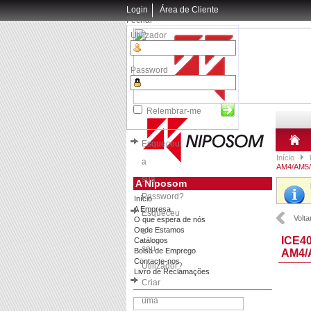
Login
Área de Cliente
Fechar
Utilizador
Password
Relembrar-me
Esqueceu
Início
a
AM4/AM5/
sua
A Niposom
Password?
Início
A Empresa
Esqueceu
Volta
O que espera de nós
Onde Estamos
o
ICE4
Catálogos
seu
Bolsa de Emprego
AM4/
Contacte-nos
Utilizador?
Livro de Reclamações
Criar
uma