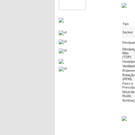
Tipo
Socket
Dissipad
Dissipa
Máx.
(TDP)
Heatpip
Ventilad
Rolamen
Rotação
(RPM)
Fluxo e
Pressão
Nível de
Ruído
Iluminaç