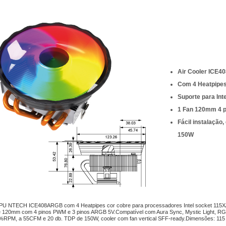
Air Cooler ICE
Com 4 Heatpipes 
Suporte para In
1 Fan 120mm 4 
Fácil instalação
150W
PU NTECH ICE408ARGB com 4 Heatpipes cor cobre para processadores Intel socket 115
120mm com 4 pinos PWM e 3 pinos ARGB 5V.Compatível com Aura Sync, Mystic Light, RG
RPM, a 55CFM e 20 db. TDP de 150W, cooler com fan vertical SFF-ready.Dimensões: 115