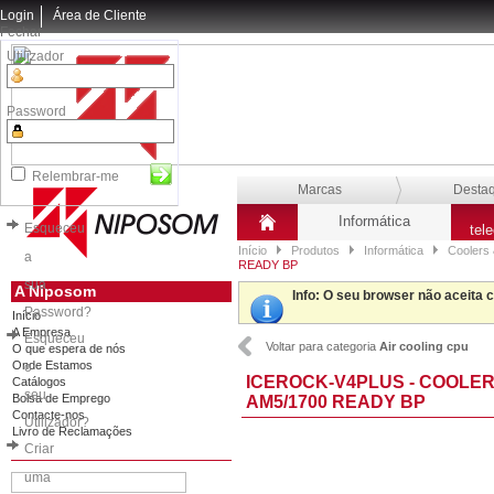
Login
Área de Cliente
Fechar
Utilizador
Password
Relembrar-me
Marcas
Desta
Informática
Esqueceu
tel
Início
Produtos
Informática
Coolers 
a
READY BP
sua
A Niposom
Info
: O seu browser não aceita 
Password?
Início
A Empresa
Esqueceu
Voltar para categoria
Air cooling cpu
O que espera de nós
Onde Estamos
o
ICEROCK-V4PLUS - COOLER
Catálogos
seu
Bolsa de Emprego
AM5/1700 READY BP
Contacte-nos
Utilizador?
Livro de Reclamações
Criar
uma