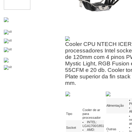
Cooler CPU NTECH ICEROC
processadores Intel soc
de 120mm com 4 pinos PW
Mystic Light, RGB Fusion
55CFM e 20 db. Cooler to
Plate superior da fin sta
mm.
P
Alimentação
Cooler de ar
A
Tipo
para
processador
r
INTEL:
a
LGA1700/1851
Socket
Outras
AMD:
su