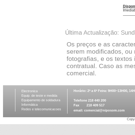
Dispon
Imedia
Última Actualização: Sun
Os preços e as caracte
serem modificados, ou 
fotografias, e os textos
contratual. Caso as me
comercial.
Horário: 2ª a 6ª Feira: 9H00~13H00, 1
Electronica
Equip. de teste e medida
Equipamento de soldadura
Telefone 218 440 200
Informática
Fax 218 409 517
Redes e telecomunicacoes
email:
comercial@niposom.com
Copyr