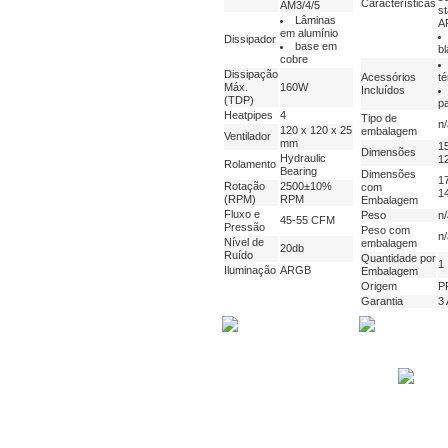
Características
AM3/4/5
s
Lâminas
A
em alumínio
Dissipador
base em
b
cobre
Dissipação
Acessórios
t
Máx.
160W
Incluídos
(TDP)
p
Heatpipes
4
Tipo de
n/
120 x 120 x 25
embalagem
Ventilador
mm
1
Dimensões
Hydraulic
1
Rolamento
Bearing
Dimensões
1
Rotação
2500±10%
com
1
(RPM)
RPM
Embalagem
Fluxo e
Peso
n/
45-55 CFM
Pressão
Peso com
n/
Nível de
embalagem
20db
Ruído
Quantidade por
1
Iluminação
ARGB
Embalagem
Origem
P
Garantia
3