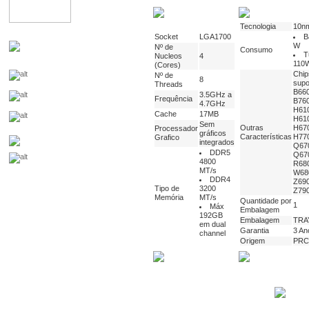
Tecnologia
10n
Socket
LGA1700
B
W
Nº de
Consumo
T
Nucleos
4
110
(Cores)
Chip
Nº de
8
supo
Threads
B660
3.5GHz a
Frequência
B760
4.7GHz
H61
Cache
17MB
H61
Sem
Outras
H67
Processador
gráficos
Características
H77
Grafico
integrados
Q67
DDR5
Q67
4800
R68
MT/s
W68
DDR4
Z690
Tipo de
3200
Z790
Memória
MT/s
Quantidade por
1
Máx
Embalagem
192GB
Embalagem
TRA
em dual
Garantia
3 An
channel
Origem
PRC