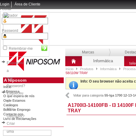
Login
Área de Cliente
Fechar
Utilizador
Password
Relembrar-me
Marcas
Desta
Informática
Esqueceu
tel
Início
Produtos
Informática
Process
a
58/110W TRAY
sua
A Niposom
Info
: O seu browser não aceita 
Password?
Início
A Empresa
Esqueceu
Voltar para categoria
55-lga 1700 12-13-1
O que espera de nós
Onde Estamos
o
A1700I3-14100FB - I3 14100F
Catálogos
seu
Bolsa de Emprego
TRAY
Contacte-nos
Utilizador?
Livro de Reclamações
Criar
uma