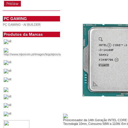
conta
PC GAMING
PC GAMING - AI BUILDER
Produtos da Marcas
Preocessador da 14th Geração INTEL CORE i
Tecnologia 10nm, Consumo 58W a 110W. Em t