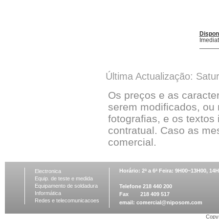
Dispon
Imedia
Última Actualização: Satu
Os preços e as caracte
serem modificados, ou 
fotografias, e os textos
contratual. Caso as me
comercial.
Horário: 2ª a 6ª Feira: 9H00~13H00, 1
Electronica
Equip. de teste e medida
Equipamento de soldadura
Telefone 218 440 200
Informática
Fax 218 409 517
Redes e telecomunicacoes
email:
comercial@niposom.com
Copyr